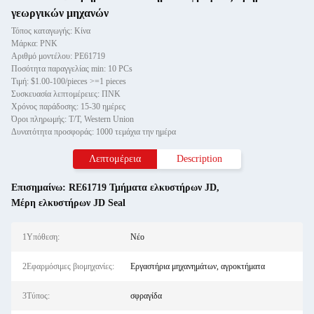
γεωργικών μηχανών
Τόπος καταγωγής: Κίνα
Μάρκα: PNK
Αριθμό μοντέλου: ΡΕ61719
Ποσότητα παραγγελίας min: 10 PCs
Τιμή: $1.00-100/pieces >=1 pieces
Συσκευασία λεπτομέρειες: ΠΝΚ
Χρόνος παράδοσης: 15-30 ημέρες
Όροι πληρωμής: T/T, Western Union
Δυνατότητα προσφοράς: 1000 τεμάχια την ημέρα
Λεπτομέρεια
Description
Επισημαίνω:
RE61719 Τμήματα ελκυστήρων JD
,
Μέρη ελκυστήρων JD Seal
1Υπόθεση:
Νέο
2Εφαρμόσιμες βιομηχανίες:
Εργαστήρια μηχανημάτων, αγροκτήματα
3Τύπος:
σφραγίδα