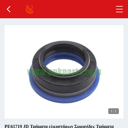
1
/
1
ΡΕ61719 JD Τμήματα ελκυστήρων Σφραγίδες Τμήματα