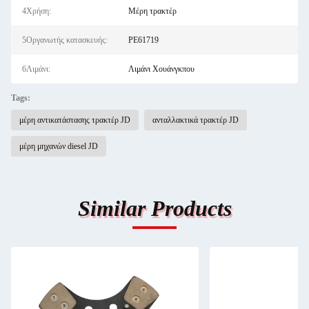
4Χρήση:
Μέρη τρακτέρ
5Οργανωτής κατασκευής:
ΡΕ61719
6Λιμάνι:
Λιμάνι Χουάνγκπου
Tags:
μέρη αντικατάστασης τρακτέρ JD
ανταλλακτικά τρακτέρ JD
μέρη μηχανών diesel JD
Similar Products