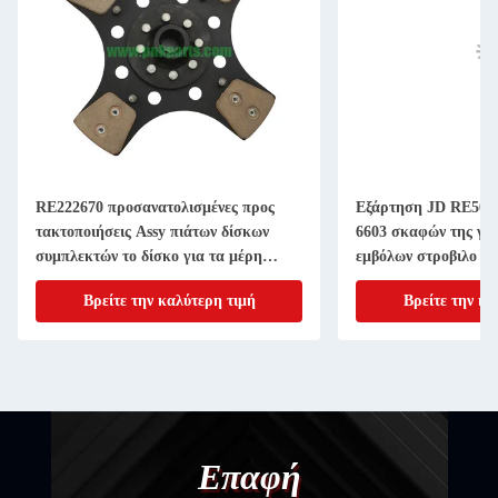
RE222670 προσανατολισμένες προς
Εξάρτηση JD RE507
τακτοποιήσεις Assy πιάτων δίσκων
6603 σκαφών της γρ
συμπλεκτών το δίσκο για τα μέρη
εμβόλων στροβιλο ε
μηχανημάτων γεωργίας 11 ίντσα 20
4045T 6068T Powert
Βρείτε την καλύτερη τιμή
Βρείτε την κα
ΑΥΛΑΚΩΝΩ
Επαφή