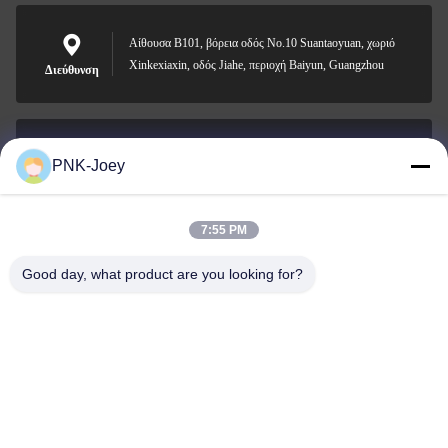
Αίθουσα B101, βόρεια οδός No.10 Suantaoyuan, χωριό
Xinkexiaxin, οδός Jiahe, περιοχή Baiyun, Guangzhou
Διεύθυνση
PNK-Joey
xianzhihao@gzxingchao.info
Ηλεκτρονικό
7:55 PM
Good day, what product are you looking for?
008613580404923
Τηλεφώνημα
Guangzhou Xingchao Agriculture Machinery