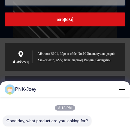
υποβολή
Αίθουσα B101, βόρεια οδός No.10 Suantaoyuan, χωριό
Xinkexiaxin, οδός Jiahe, περιοχή Baiyun, Guangzhou
Διεύθυνση
PNK-Joey
xianzhihao@gzxingchao.info
Ηλεκτρονικό
8:18 PM
Good day, what product are you looking for?
008613580404923
Τηλεφώνημα