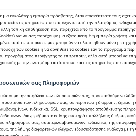
 μια ευκολότερη εμπειρία πρόσβασης, όταν επισκέπτεστε τους σχετικ
μοποιείτε τις υπηρεσίες που παρέχονται από την πλατφόρμα, ενδέχετα
 ή άλλη τοπική αποθήκευση που παρέχεται από το πρόγραμμα περιήγησ
ookies) για να σας παρέχουμε μια εξατομικευμένη εμπειρία χρήστη κα
σμένες από τις υπηρεσίες μας μπορούν να υλοποιηθούν μόνο με τη χρή
ποδοχή των cookies ή να αρνηθείτε τα cookies εάν το πρόγραμμα περι
ου προγράμματος περιήγησης το επιτρέπουν, αλλά αυτό μπορεί να επη
ετικούς με την πλατφόρμα ιστότοπους και στις υπηρεσίες που παρέχο
Προσωπικών σας Πληροφοριών
τεύσουμε την ασφάλεια των πληροφοριών σας, προσπαθούμε να λάβου
ην προστασία των πληροφοριών σας, σε περίπτωση διαρροής, ζημιάς ή
αμβανομένων, ενδεικτικά, SSL, κρυπτογράφησης αποθήκευσης πληρο
δεδομένων. Διαχειριζόμαστε επίσης αυστηρά υπαλλήλους ή εξωτερικο
στις πληροφορίες σας, συμπεριλαμβανομένων, ενδεικτικά, της υπογρα
 τους, της λήψης διαφορετικών ελέγχων εξουσιοδότησης ανάλογα με τη 
ιτουργιών τους.