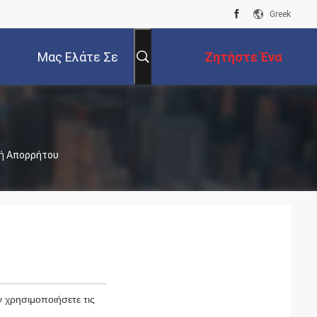
Greek
Μας Ελάτε Σε
Ζητήστε Ένα
Επαφή Με
Απόσπασμα
ική Απορρήτου
 χρησιμοποιήσετε τις