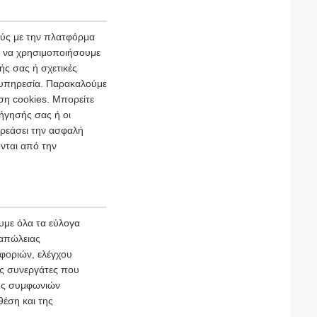
ούς με την πλατφόρμα
ι να χρησιμοποιήσουμε
ής σας ή σχετικές
ι υπηρεσία. Παρακαλούμε
ση cookies. Μπορείτε
ήγησής σας ή οι
ρεάσει την ασφαλή
νται από την
με όλα τα εύλογα
 απώλειας
φοριών, ελέγχου
ύς συνεργάτες που
φής συμφωνιών
θέση και της