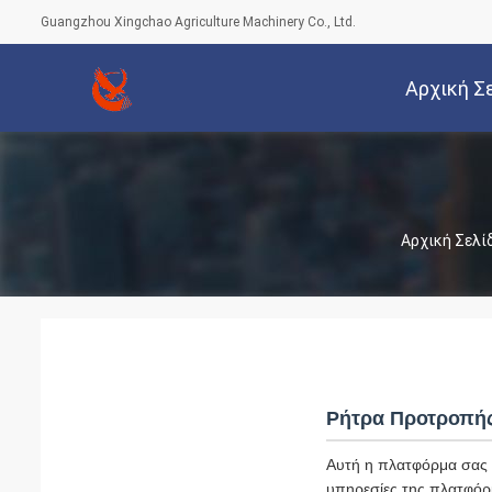
Guangzhou Xingchao Agriculture Machinery Co., Ltd.
Αρχική Σ
Αρχική Σελί
Ρήτρα Προτροπή
Αυτή η πλατφόρμα σας υ
υπηρεσίες της πλατφόρ