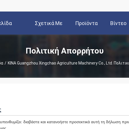
ελίδα
Σχετικά Με
Προϊόντα
Βίντεο
Εμάς
Πολιτική Απορρήτου
δα
/
ΚΙΝΑ Guangzhou Xingchao Agriculture Machinery Co., Ltd. Πολιτ
ς
πενθυμίζει: διαβάστε και κατανοήστε προσεκτικά αυτή τη δήλωση πριν
μας.