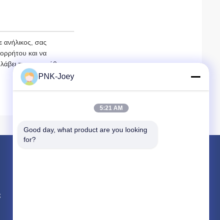
 ανήλικος, σας
πορρήτου και να
 λάβει τη συγκατάθεση
PNK-Joey
5:21 AM
Good day, what product are you looking 
for?
Προϊόντα
Μέρη τρακτέρ του JD
ς
Νέα μέρη τρακτέρ της Ολλανδίας
Μέρη τρακτέρ Kubota