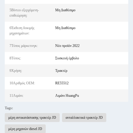
5Βίντεο εξερχόμενη-
Μη Διαθέσιμο
επιθεώρηση:
6Έκθεση δοκιμής
Μη Διαθέσιμο
μηχανημάτων:
7Τύπος μάρκετινγκ:
Νέο προϊόν 2022
8Τύπος:
Συσκευή έμβολο
9Χρήση:
Τρακτέρ
10Αριθμός OEM:
RE55512
11Λιμάνι:
Λιμάνι HuangPu
Tags:
μέρη αντικατάστασης τρακτέρ JD
ανταλλακτικά τρακτέρ JD
μέρη μηχανών diesel JD