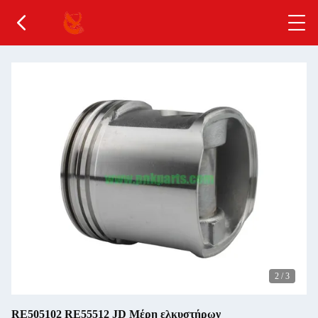
2
/
3
RE505102 RE55512 JD Μέρη ελκυστήρων