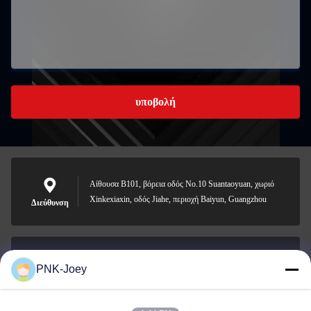
υποβολή
Αίθουσα B101, βόρεια οδός No.10 Suantaoyuan, χωριό
Xinkexiaxin, οδός Jiahe, περιοχή Baiyun, Guangzhou
Διεύθυνση
PNK-Joey
xianzhihao@gzxingchao.info
Ηλεκτρονικό