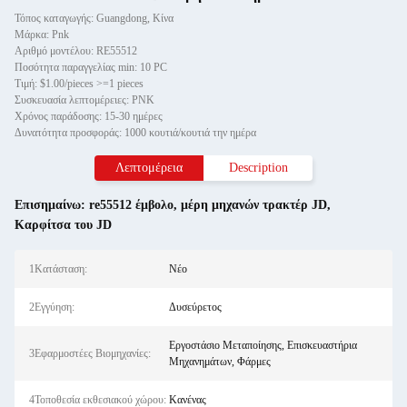
Τόπος καταγωγής: Guangdong, Κίνα
Μάρκα: Pnk
Αριθμό μοντέλου: RE55512
Ποσότητα παραγγελίας min: 10 PC
Τιμή: $1.00/pieces >=1 pieces
Συσκευασία λεπτομέρειες: PNK
Χρόνος παράδοσης: 15-30 ημέρες
Δυνατότητα προσφοράς: 1000 κουτιά/κουτιά την ημέρα
Λεπτομέρεια
Description
Επισημαίνω:
re55512 έμβολο
,
μέρη μηχανών τρακτέρ JD
,
Καρφίτσα του JD
1Κατάσταση:
Νέο
2Εγγύηση:
Δυσεύρετος
Εργοστάσιο Μεταποίησης, Επισκευαστήρια
3Εφαρμοστέες Βιομηχανίες:
Μηχανημάτων, Φάρμες
4Τοποθεσία εκθεσιακού χώρου:
Κανένας