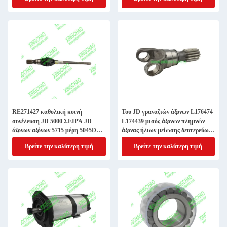
RE271427 καθολική κοινή
Του JD γραναζιών άξονων L176474
συνέλευση JD 5000 ΣΕΙΡΆ JD
L174439 μισός άξονων πλημνών
άξονων αξόνων 5715 μέρη 5045D
άξονας ήλιων μείωσης δευτερεύων
5055E 5065E 5715
με το ζυγό
Βρείτε την καλύτερη τιμή
Βρείτε την καλύτερη τιμή