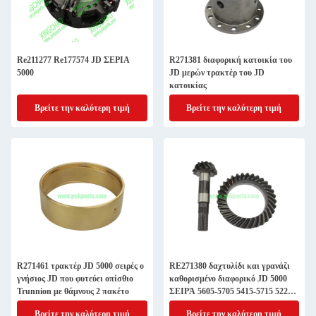
Re211277 Re177574 JD ΣΕΡΙΑ
R271381 διαφορική κατοικία του
5000
JD μερών τρακτέρ του JD
κατοικίας
Βρείτε την καλύτερη τιμή
Βρείτε την καλύτερη τιμή
R271461 τρακτέρ JD 5000 σειρές ο
RE271380 δαχτυλίδι και γρανάζι
γνήσιος JD που φυτεύει οπίσθιο
καθορισμένο διαφορικό JD 5000
Trunnion με θάμνους 2 πακέτο
ΣΕΙΡΆ 5605-5705 5415-5715 5225-
5625 εργαλείων λοξοτμήσεων
Βρείτε την καλύτερη τιμή
Βρείτε την καλύτερη τιμή