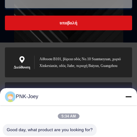
υποβολή
Αίθουσα B101, βόρεια οδός No.10 Suantaoyuan, χωριό
Xinkexiaxin, οδός Jiahe, περιοχή Baiyun, Guangzhou
Διεύθυνση
PNK-Joey
xianzhihao@gzxingchao.info
Ηλεκτρονικό
5:34 AM
Good day, what product are you looking for?
008613580404923