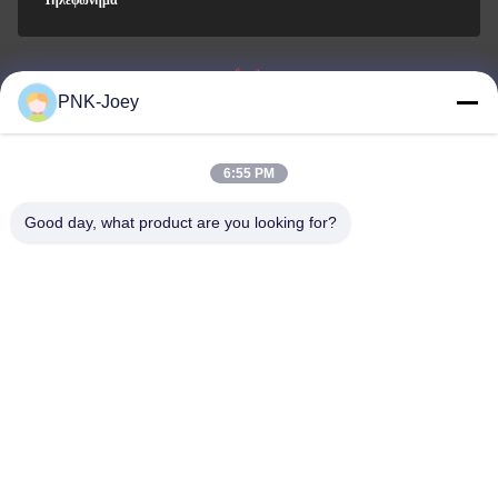
Τηλεφώνημα
PNK-Joey
Guangzhou Xingchao Agriculture Machinery
Co., Ltd.
6:55 PM
Good day, what product are you looking for?
Guangzhou Xingchao Agriculture Machinery Co., Ltd.