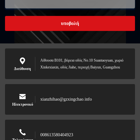
υποβολή
Αίθουσα B101, βόρεια οδός No.10 Suantaoyuan, χωριό
Xinkexiaxin, οδός Jiahe, περιοχή Baiyun, Guangzhou
Διεύθυνση
xianzhihao@gzxingchao.info
Ηλεκτρονικό
008613580404923