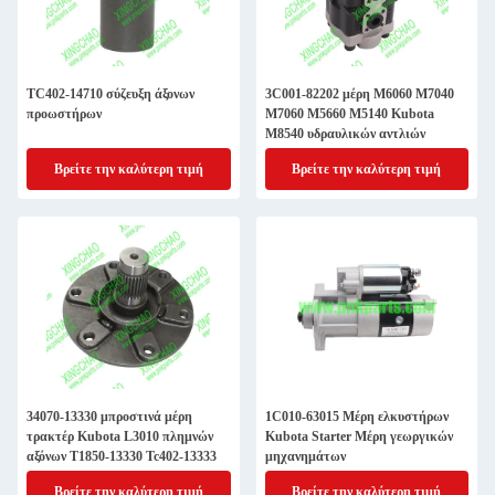
TC402-14710 σύζευξη άξονων
3C001-82202 μέρη M6060 M7040
προωστήρων
M7060 M5660 M5140 Kubota
M8540 υδραυλικών αντλιών
Βρείτε την καλύτερη τιμή
Βρείτε την καλύτερη τιμή
34070-13330 μπροστινά μέρη
1C010-63015 Μέρη ελκυστήρων
τρακτέρ Kubota L3010 πλημνών
Kubota Starter Μέρη γεωργικών
αξόνων T1850-13330 Tc402-13333
μηχανημάτων
Βρείτε την καλύτερη τιμή
Βρείτε την καλύτερη τιμή