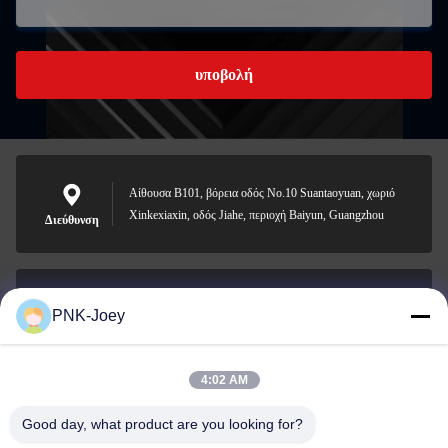
υποβολή
Αίθουσα B101, βόρεια οδός No.10 Suantaoyuan, χωριό
Xinkexiaxin, οδός Jiahe, περιοχή Baiyun, Guangzhou
Διεύθυνση
PNK-Joey
xianzhihao@gzxingchao.info
Ηλεκτρονικό
4:02 AM
Good day, what product are you looking for?
008613580404923