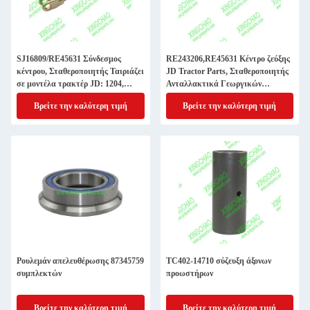
SJ16809/RE45631 Σύνδεσμος
RE243206,RE45631 Κέντρο ζεύξης
κέντρου, Σταθεροποιητής Ταιριάζει
JD Tractor Parts, Σταθεροποιητής
σε μοντέλα τρακτέρ JD: 1204,
Ανταλλακτικά Γεωργικών
1354, 5036C, 5039C, 5042C, 5045E,
Μηχανημάτων
Βρείτε την καλύτερη τιμή
Βρείτε την καλύτερη τιμή
5065E
Ρουλεμάν απελευθέρωσης 87345759
TC402-14710 σύζευξη άξονων
συμπλεκτών
προωστήρων
Βρείτε την καλύτερη τιμή
Βρείτε την καλύτερη τιμή