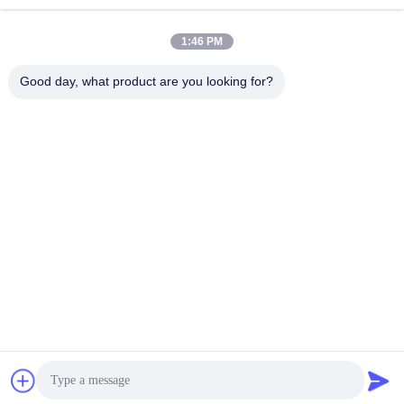
Ηλεκτρονικό
1:46 PM
Good day, what product are you looking for?
008613580404923
Τηλεφώνημα
Guangzhou Xingchao Agriculture Machinery
Co., Ltd.
Βρείτε την καλύτερη τιμή
Get a Quote
Guangzhou Xingchao Agriculture Machinery Co., Ltd.