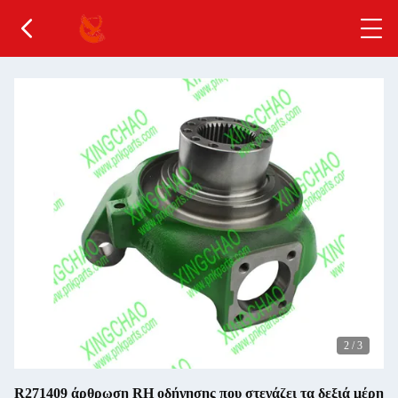
2
/
3
R271409 άρθρωση RH οδήγησης που στεγάζει τα δεξιά μέρη