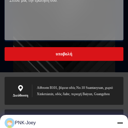
υποβολή
Αίθουσα B101, βόρεια οδός No.10 Suantaoyuan, χωριό
Xinkexiaxin, οδός Jiahe, περιοχή Baiyun, Guangzhou
Διεύθυνση
PNK-Joey
xianzhihao@gzxingchao.info