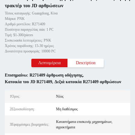
τρακτέρ του JD αρθρώσεων
Τόπος καταγωγής: Guangdong, Κίνα
Μάρκα: PNK
Αριθμό μοντέλου: R271409
Ποσότητα παραγγελίας min: 1 PC
Τιμή: $1-300/pieces
Συσκευασία λεπτομέρειες: PNK
Χρόνος παράδοσης: 15-30 ημέρες
Δυνατότητα προσφοράς: 10000 PC
Λεπτομέρεια
Description
Επισημαίνω:
R271409 άρθρωση οδήγησης
,
Κατοικία του JD R271409
,
Δεξιά κατοικία R271409 αρθρώσεων
1Όρος:
Νέος
2Εξουσιοδότηση:
Μη διαθέσιμος
Καταστήματα επισκευής μηχανημάτων,
3Εφαρμόσιμες βιομηχανίες:
αγροκτήματα