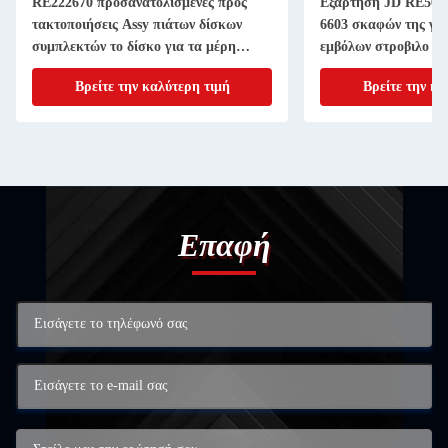
RE222670 προσανατολισμένες προς
Εξάρτηση JD RE507
τακτοποιήσεις Assy πιάτων δίσκων
6603 σκαφών της γρ
συμπλεκτών το δίσκο για τα μέρη
εμβόλων στροβιλο ε
μηχανημάτων γεωργίας 11 ίντσα 20
4045T 6068T Powert
Βρείτε την καλύτερη τιμή
Βρείτε την κα
ΑΥΛΑΚΩΝΩ
Επαφή