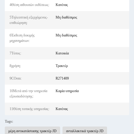
4Θέση αιθουσών εκθέσεως:
Κανένας
5Τηλεοπτική εξερχόμενος-
Μη διαθέσιμος
επιθεώρηση:
6Έκθεση δοκιμής
Μη διαθέσιμος
μηχανημάτων:
7Τύπος:
Κατοικία
8χρήση:
Τρακτέρ
9COem:
R271409
10Μετά από την υπηρεσία
Καμία υπηρεσία
εξουσιοδότησης:
11Θέση τοπικής υπηρεσίας:
Κανένας
Tags:
μέρη αντικατάστασης τρακτέρ JD
ανταλλακτικά τρακτέρ JD