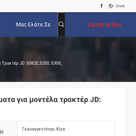
Greek
Μας Ελάτε Σε
Ζητήστε Ένα
Επαφή Με
Απόσπασμα
Τρακτέρ JD: 5082E,5200, 5300,
ατα για μοντέλα τρακτέρ JD:
Γκουανγκντόνγκ, Κίνα
ής