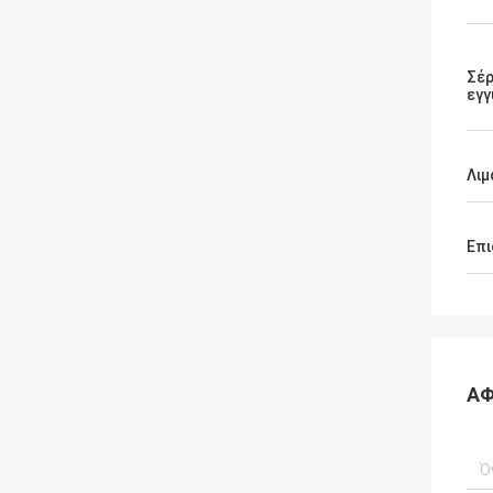
Σέρ
εγγ
Λιμ
Επι
ΑΦ