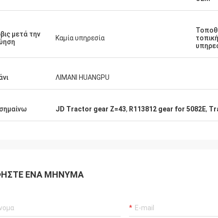
Τοποθ
βις μετά την
Καμία υπηρεσία
τοπικ
ύηση
υπηρε
άνι
ΛΙΜΑΝΙ HUANGPU
σημαίνω
JD Tractor gear Z=43
,
R113812 gear for 5082E
,
Tr
ΉΣΤΕ ΈΝΑ ΜΉΝΥΜΑ