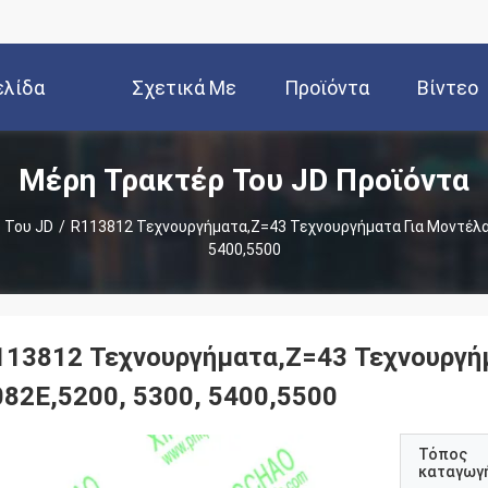
ελίδα
Σχετικά Με
Προϊόντα
Βίντεο
Μέρη Τρακτέρ Του JD Προϊόντα
Εμάς
 Του JD
/
R113812 Τεχνουργήματα,Z=43 Τεχνουργήματα Για Μοντέλα 
5400,5500
113812 Τεχνουργήματα,Z=43 Τεχνουργήμ
082E,5200, 5300, 5400,5500
Τόπος
καταγωγ