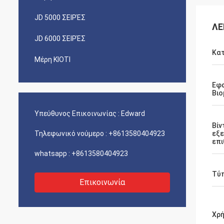
JD 5000 ΣΕΙΡΈΣ
ΛΕ
JD 6000 ΣΕΙΡΈΣ
Κα
Μέρη ΚΙΟΤΙ
Εφ
Βιο
Υπεύθυνος Επικοινωνίας :
Edward
Βίν
Τηλεφωνικό νούμερο :
+8613580404923
εξε
επ
whatsapp :
+8613580404923
Τύπ
Επικοινωνία
Χρ