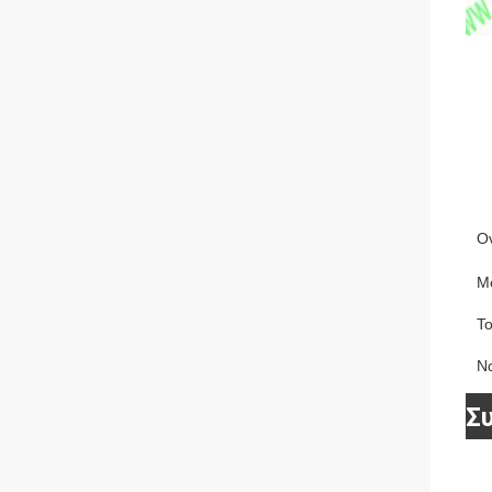
Ο
Μ
Τ
Να
Σ