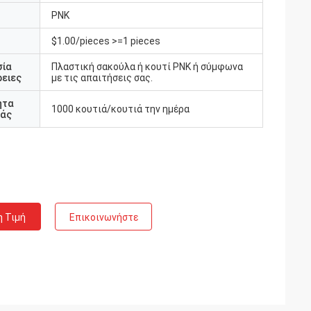
PNK
$1.00/pieces >=1 pieces
σία
Πλαστική σακούλα ή κουτί PNK ή σύμφωνα
ειες
με τις απαιτήσεις σας.
ητα
1000 κουτιά/κουτιά την ημέρα
άς
η Τιμή
Επικοινωνήστε