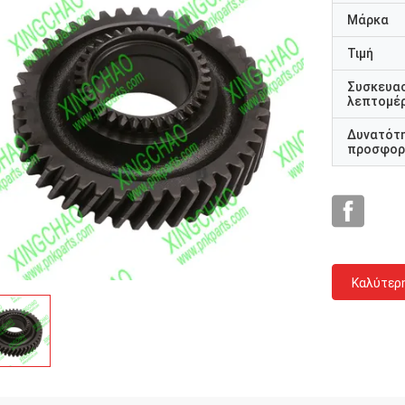
Μάρκα
Τιμή
Συσκευα
λεπτομέρ
Δυνατότ
προσφορ
Καλύτερ