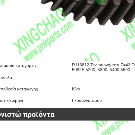
R113812 Τεχνουργήματα,Z=43 Τε
νομασία κατηγορίας
5082E,5200, 5300, 5400,5500
οντέλα
οποθεσία καταγωγής
Κίνα
υτικό λιμάνι
Γκουάνγκτσοου
υνιστώ προϊόντα