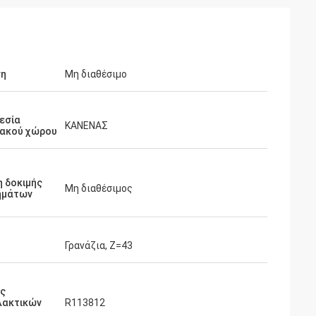
ση
Μη διαθέσιμο
εσία
ΚΑΝΕΝΑΣ
ιακού χώρου
 δοκιμής
Μη διαθέσιμος
ημάτων
Γρανάζια, Z=43
ός
λακτικών
R113812