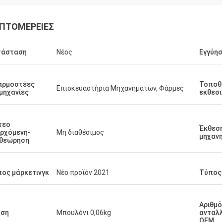
ΠΤΟΜΈΡΕΙΕΣ
τάσταση
Νέος
Εγγύη
αρμοστέες
Τοποθ
Επισκευαστήρια Μηχανημάτων, Φάρμες
μηχανίες
εκθεσ
τεο
Έκθεση
ρχόμενη-
Μη διαθέσιμος
μηχαν
ιθεώρηση
ος μάρκετινγκ
Νέο προϊόν 2021
Τύπος
Αριθμ
ήση
Μπουλόνι 0,06kg
ανταλ
OEM