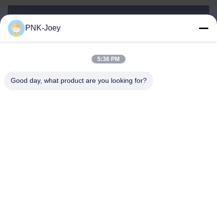
PNK-Joey
xianzhihao@gzxingchao.info
Ηλεκτρονικό
5:36 PM
Good day, what product are you looking for?
008613580404923
Τηλεφώνημα
Guangzhou Xingchao Agriculture Machinery
Co., Ltd.