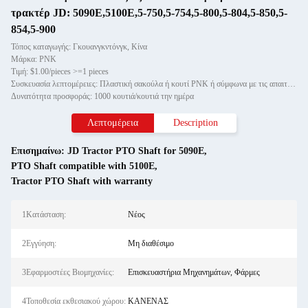
τρακτέρ JD: 5090E,5100E,5-750,5-754,5-800,5-804,5-850,5-
854,5-900
Τόπος καταγωγής: Γκουανγκντόνγκ, Κίνα
Μάρκα: PNK
Τιμή: $1.00/pieces >=1 pieces
Συσκευασία λεπτομέρειες: Πλαστική σακούλα ή κουτί PNK ή σύμφωνα με τις απαιτήσεις σας.
Δυνατότητα προσφοράς: 1000 κουτιά/κουτιά την ημέρα
Λεπτομέρεια
Description
Επισημαίνω:
JD Tractor PTO Shaft for 5090E
,
PTO Shaft compatible with 5100E
,
Tractor PTO Shaft with warranty
1Κατάσταση:
Νέος
2Εγγύηση:
Μη διαθέσιμο
3Εφαρμοστέες Βιομηχανίες:
Επισκευαστήρια Μηχανημάτων, Φάρμες
4Τοποθεσία εκθεσιακού χώρου:
ΚΑΝΕΝΑΣ