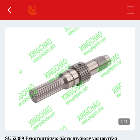
1
/
1
SU52389 Εγκαταστάσεις άξονα πινάκων για μοντέλα