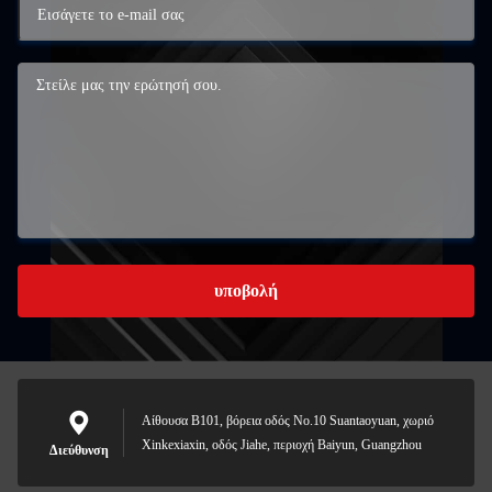
υποβολή
Αίθουσα B101, βόρεια οδός No.10 Suantaoyuan, χωριό
Xinkexiaxin, οδός Jiahe, περιοχή Baiyun, Guangzhou
Διεύθυνση