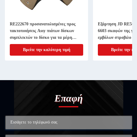
RE222670 προσανατολισμένες προς
Εξάρτηση JD RE507
τακτοποιήσεις Assy πιάτων δίσκων
6603 σκαφών της γρ
συμπλεκτών το δίσκο για τα μέρη
εμβόλων στροβιλο ε
μηχανημάτων γεωργίας 11 ίντσα 20
4045T 6068T Powert
Βρείτε την καλύτερη τιμή
Βρείτε την κα
ΑΥΛΑΚΩΝΩ
Επαφή