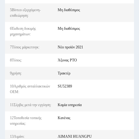
5Βίντεο εξερχόμενη-
Μη διαθέσιμος
επιθεώρηση:
6Έκθεση δοκιμής
Μη διαθέσιμος
μηχανημάτων:
7Τύπος μάρκετινγκ:
Νέο προϊόν 2021
8Τύπος:
Άξονας PTO
9χρήση:
Τρακτέρ
10Αριθμός ανταλλακτικών
SU52389
OEM:
11Σέρβις μετά την εγγύηση:
Καμία υπηρεσία
12Τοποθεσία τοπικής
Κανένας
υπηρεσίας:
13Λιμάνι:
ΛΙΜΑΝΙ HUANGPU