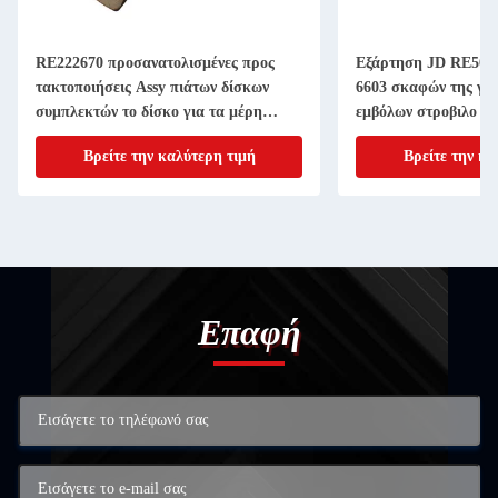
RE222670 προσανατολισμένες προς
Εξάρτηση JD RE507
τακτοποιήσεις Assy πιάτων δίσκων
6603 σκαφών της γρ
συμπλεκτών το δίσκο για τα μέρη
εμβόλων στροβιλο ε
μηχανημάτων γεωργίας 11 ίντσα 20
4045T 6068T Powert
Βρείτε την καλύτερη τιμή
Βρείτε την κα
ΑΥΛΑΚΩΝΩ
Επαφή