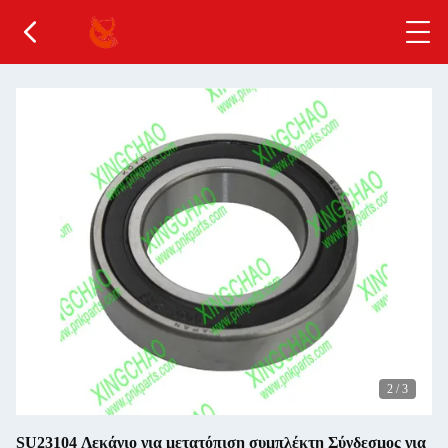
2
/
3
SU23104 Λεκάνιο για μετατόπιση συμπλέκτη Σύνδεσμος για