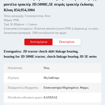
μοντέλα τρακτέρ JD:5090E,5E σειράς τρακτέρ έκδοσης
Κίνας 854,954,1004
Τόπος καταγωγής: Γκουανγκντόνγκ, Κίνα
Μάρκα: PNK
Τιμή: $1.00/pieces >=1 pieces
Συσκευασία λεπτομέρειες: Πλαστική σακούλα ή κουτί PNK ή σύμφωνα με τις απαιτήσεις σας.
Δυνατότητα προσφοράς: 1000 κουτιά/κουτιά την ημέρα
Λεπτομέρεια
Description
Επισημαίνω:
JD tractor clutch shift linkage bearing
,
bearing for JD 5090E tractor
,
clutch linkage bearing JD 5E series
1Κατάσταση:
Νέος
2Εγγύηση:
Μη διαθέσιμο
3Εφαρμοστέες Βιομηχανίες:
Επισκευαστήρια Μηχανημάτων, Φάρμες
4Τοποθεσία εκθεσιακού χώρου:
ΚΑΝΕΝΑΣ