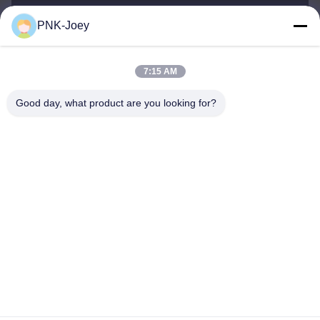
PNK-Joey
xianzhihao@gzxingchao.info
Ηλεκτρονικό
7:15 AM
Good day, what product are you looking for?
008613580404923
Τηλεφώνημα
Guangzhou Xingchao Agriculture Machinery
Co., Ltd.