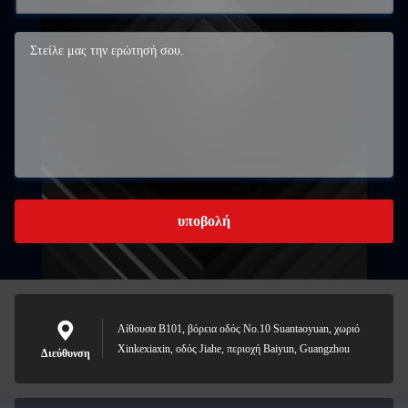
υποβολή
Αίθουσα B101, βόρεια οδός No.10 Suantaoyuan, χωριό
Xinkexiaxin, οδός Jiahe, περιοχή Baiyun, Guangzhou
Διεύθυνση