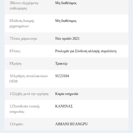
5Βίντεο εξερχόμενη-
Μη διαθέσιμος
επιθεώρηση:
6Έκθεση δοκιμής
Μη διαθέσιμος
μηχανημάτων:
7Τύπος μάρκετινγκ:
Νέο προϊόν 2021
8Τύπος:
Ρουλεμάν για Σύνδεση αλλαγής συμπλέκτη
9Χρήση:
Τρακτέρ
10Αριθμός ανταλλακτικών
SU23104
OEM:
11Σέρβις μετά την εγγύηση:
Καμία υπηρεσία
12Τοποθεσία τοπικής
ΚΑΝΕΝΑΣ
υπηρεσίας:
13Λιμάνι:
ΛΙΜΑΝΙ HUANGPU