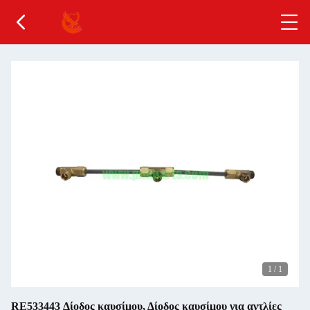
1
/
1
RE533443 Δίοδος καυσίμου, Δίοδος καυσίμου για αντλίες