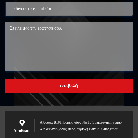
υποβολή
Αίθουσα B101, βόρεια οδός No.10 Suantaoyuan, χωριό
Xinkexiaxin, οδός Jiahe, περιοχή Baiyun, Guangzhou
Διεύθυνση