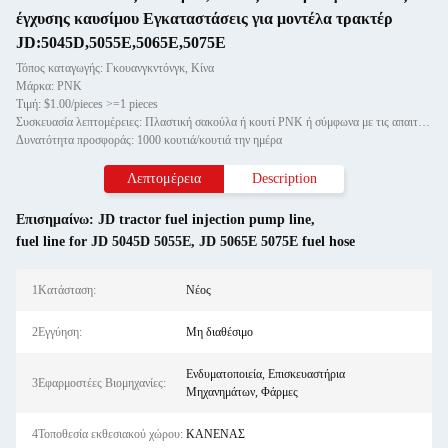
έγχυσης καυσίμου Εγκαταστάσεις για μοντέλα τρακτέρ
JD:5045D,5055E,5065E,5075E
Τόπος καταγωγής: Γκουανγκντόνγκ, Κίνα
Μάρκα: PNK
Τιμή: $1.00/pieces >=1 pieces
Συσκευασία λεπτομέρειες: Πλαστική σακούλα ή κουτί PNK ή σύμφωνα με τις απαιτήσεις σας.
Δυνατότητα προσφοράς: 1000 κουτιά/κουτιά την ημέρα
Λεπτομέρεια
Description
Επισημαίνω:
JD tractor fuel injection pump line
,
fuel line for JD 5045D 5055E
,
JD 5065E 5075E fuel hose
1Κατάσταση:
Νέος
2Εγγύηση:
Μη διαθέσιμο
Ενδυματοποιεία, Επισκευαστήρια
3Εφαρμοστέες Βιομηχανίες:
Μηχανημάτων, Φάρμες
4Τοποθεσία εκθεσιακού χώρου:
ΚΑΝΕΝΑΣ