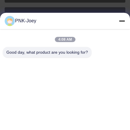
PNK-Joey
xianzhihao@gzxingchao.info
Ηλεκτρονικό
4:08 AM
Good day, what product are you looking for?
008613580404923
Τηλεφώνημα
Guangzhou Xingchao Agriculture Machinery
Co., Ltd.