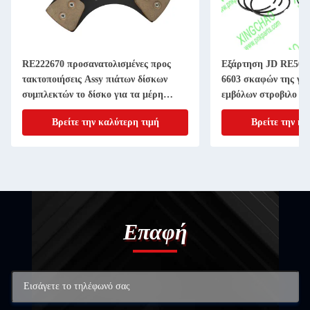
RE222670 προσανατολισμένες προς
Εξάρτηση JD RE507
τακτοποιήσεις Assy πιάτων δίσκων
6603 σκαφών της γρ
συμπλεκτών το δίσκο για τα μέρη
εμβόλων στροβιλο ε
μηχανημάτων γεωργίας 11 ίντσα 20
4045T 6068T Powert
Βρείτε την καλύτερη τιμή
Βρείτε την κα
ΑΥΛΑΚΩΝΩ
Επαφή