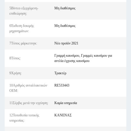
5Βίντεο εξερχόμενη-
Μη διαθέσιμος
επιθεώρηση:
6Έκθεση δοκιμής
Μη διαθέσιμος
μηχανημάτων:
7Τύπος μάρκετινγκ:
Νέο προϊόν 2021
Γραμμή καυσίμου, Γραμμές καυσίμου για
8Τύπος:
αντλία έγχυσης καυσίμου
9Χρήση:
Τρακτέρ
10Αριθμός ανταλλακτικών
RE533443
OEM:
11Σέρβις μετά την εγγύηση:
Καμία υπηρεσία
12Τοποθεσία τοπικής
ΚΑΝΕΝΑΣ
υπηρεσίας: