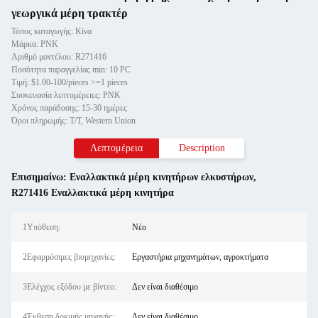
γεωργικά μέρη τρακτέρ
Τόπος καταγωγής: Κίνα
Μάρκα: PNK
Αριθμό μοντέλου: R271416
Ποσότητα παραγγελίας min: 10 PC
Τιμή: $1.00-100/pieces >=1 pieces
Συσκευασία λεπτομέρειες: PNK
Χρόνος παράδοσης: 15-30 ημέρες
Όροι πληρωμής: T/T, Western Union
Λεπτομέρεια
Description
Επισημαίνω:
Εναλλακτικά μέρη κινητήρων ελκυστήρων
,
R271416 Εναλλακτικά μέρη κινητήρα
1Υπόθεση:
Νέο
2Εφαρμόσιμες βιομηχανίες:
Εργαστήρια μηχανημάτων, αγροκτήματα
3Ελέγχος εξόδου με βίντεο:
Δεν είναι διαθέσιμο
4Έκθεση δοκιμής μηχανής:
Δεν είναι διαθέσιμο