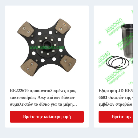
RE222670 προσανατολισμένες προς
Εξάρτηση JD RE507
τακτοποιήσεις Assy πιάτων δίσκων
6603 σκαφών της γρ
συμπλεκτών το δίσκο για τα μέρη
εμβόλων στροβιλο ε
μηχανημάτων γεωργίας 11 ίντσα 20
4045T 6068T Powert
Βρείτε την καλύτερη τιμή
Βρείτε την κα
ΑΥΛΑΚΩΝΩ