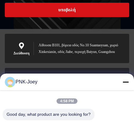
υποβολή
Αίθουσα B101, βόρεια οδός No.10 Suantaoyuan, χωριό
Xinkexiaxin, οδός Jiahe, περιοχή Baiyun, Guangzhou
Διεύθυνση
PNK-Joey
xianzhihao@gzxingchao.info
Ηλεκτρονικό
4:58 PM
Good day, what product are you looking for?
008613580404923
Τηλεφώνημα