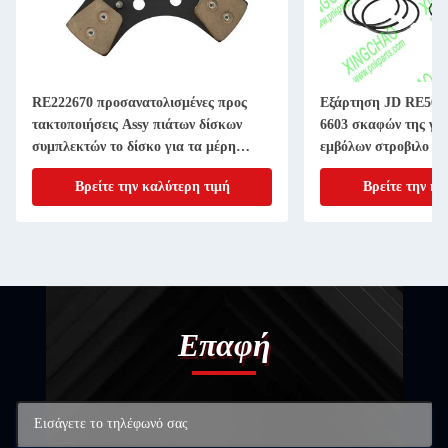
RE222670 προσανατολισμένες προς
Εξάρτηση JD RE507
τακτοποιήσεις Assy πιάτων δίσκων
6603 σκαφών της γρ
συμπλεκτών το δίσκο για τα μέρη
εμβόλων στροβιλο ε
μηχανημάτων γεωργίας 11 ίντσα 20
4045T 6068T Powert
Βρείτε την καλύτερη τιμή
Βρείτε την κα
ΑΥΛΑΚΩΝΩ
Επαφή