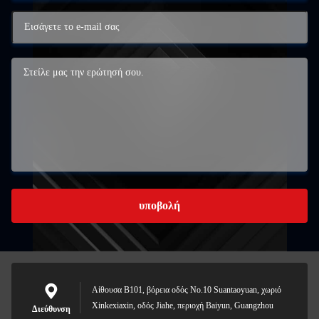
υποβολή
Αίθουσα B101, βόρεια οδός No.10 Suantaoyuan, χωριό
Xinkexiaxin, οδός Jiahe, περιοχή Baiyun, Guangzhou
Διεύθυνση