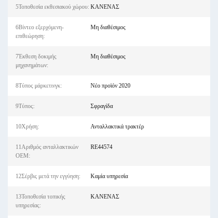
5Τοποθεσία εκθεσιακού χώρου:
ΚΑΝΕΝΑΣ
6Βίντεο εξερχόμενη-
Μη διαθέσιμος
επιθεώρηση:
7Έκθεση δοκιμής
Μη διαθέσιμος
μηχανημάτων:
8Τύπος μάρκετινγκ:
Νέο προϊόν 2020
9Τύπος:
Σφραγίδα
10Χρήση:
Ανταλλακτικά τρακτέρ
11Αριθμός ανταλλακτικών
RE44574
OEM:
12Σέρβις μετά την εγγύηση:
Καμία υπηρεσία
13Τοποθεσία τοπικής
ΚΑΝΕΝΑΣ
υπηρεσίας: