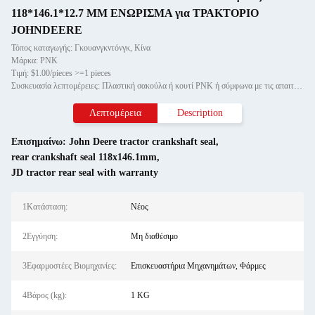
118*146.1*12.7 MM ΕΝΩΡΙΣΜΑ για ΤΡΑΚΤΟΡΙΟ
JOHNDEERE
Τόπος καταγωγής: Γκουανγκντόνγκ, Κίνα
Μάρκα: PNK
Τιμή: $1.00/pieces >=1 pieces
Συσκευασία λεπτομέρειες: Πλαστική σακούλα ή κουτί PNK ή σύμφωνα με τις απαιτήσεις σας.
Λεπτομέρεια
Description
Επισημαίνω:
John Deere tractor crankshaft seal
,
rear crankshaft seal 118x146.1mm
,
JD tractor rear seal with warranty
1Κατάσταση:
Νέος
2Εγγύηση:
Μη διαθέσιμο
3Εφαρμοστέες Βιομηχανίες:
Επισκευαστήρια Μηχανημάτων, Φάρμες
4Βάρος (kg):
1 KG