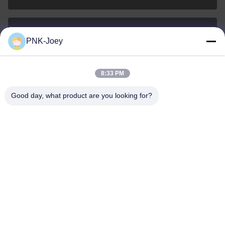
PNK-Joey
xianzhihao@gzxingchao.info
Ηλεκτρονικό
8:33 PM
Good day, what product are you looking for?
008613580404923
Τηλεφώνημα
Guangzhou Xingchao Agriculture Machinery
Co., Ltd.