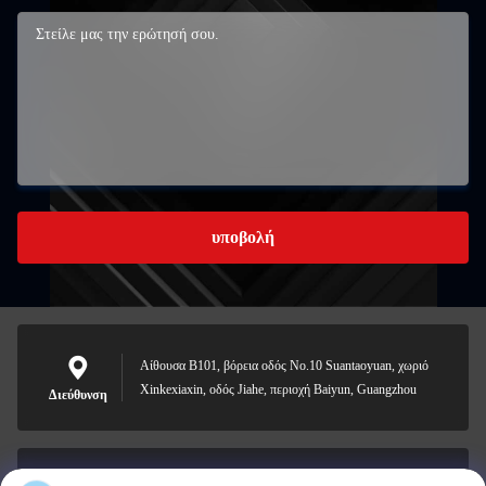
υποβολή
Αίθουσα B101, βόρεια οδός No.10 Suantaoyuan, χωριό
Xinkexiaxin, οδός Jiahe, περιοχή Baiyun, Guangzhou
Διεύθυνση