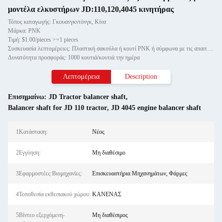
μοντέλα ελκυστήρων JD:110,120,4045 κινητήρας
Τόπος καταγωγής: Γκουανγκντόνγκ, Κίνα
Μάρκα: PNK
Τιμή: $1.00/pieces >=1 pieces
Συσκευασία λεπτομέρειες: Πλαστική σακούλα ή κουτί PNK ή σύμφωνα με τις απαιτήσεις σας.
Δυνατότητα προσφοράς: 1000 κουτιά/κουτιά την ημέρα
Λεπτομέρεια
Description
Επισημαίνω:
JD Tractor balancer shaft
,
Balancer shaft for JD 110 tractor
,
JD 4045 engine balancer shaft
1Κατάσταση:
Νέος
2Εγγύηση:
Μη διαθέσιμο
3Εφαρμοστέες Βιομηχανίες:
Επισκευαστήρια Μηχανημάτων, Φάρμες
4Τοποθεσία εκθεσιακού χώρου:
ΚΑΝΕΝΑΣ
5Βίντεο εξερχόμενη-
Μη διαθέσιμος