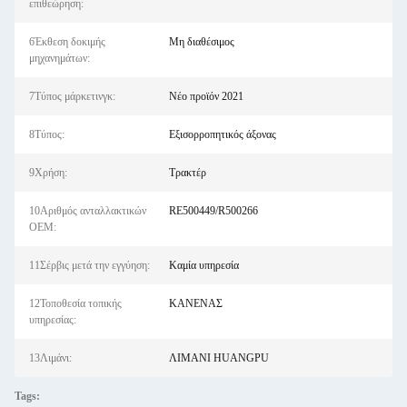
επιθεώρηση:
6Έκθεση δοκιμής
Μη διαθέσιμος
μηχανημάτων:
7Τύπος μάρκετινγκ:
Νέο προϊόν 2021
8Τύπος:
Εξισορροπητικός άξονας
9Χρήση:
Τρακτέρ
10Αριθμός ανταλλακτικών
RE500449/R500266
OEM:
11Σέρβις μετά την εγγύηση:
Καμία υπηρεσία
12Τοποθεσία τοπικής
ΚΑΝΕΝΑΣ
υπηρεσίας:
13Λιμάνι:
ΛΙΜΑΝΙ HUANGPU
Tags: