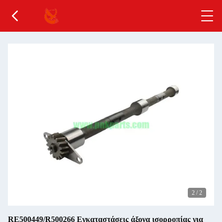
2
/
2
RE500449/R500266 Εγκαταστάσεις άξονα ισορροπίας για