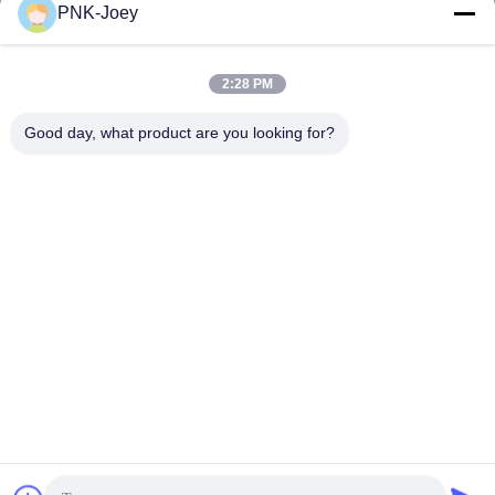
PNK-Joey
xianzhihao@gzxingchao.info
Ηλεκτρονικό
2:28 PM
Good day, what product are you looking for?
008613580404923
Τηλεφώνημα
Guangzhou Xingchao Agriculture Machinery
Co., Ltd.