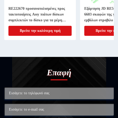
RE222670 προσανατολισμένες προς
Εξάρτηση JD RE507
τακτοποιήσεις Assy πιάτων δίσκων
6603 σκαφών της γρ
συμπλεκτών το δίσκο για τα μέρη
εμβόλων στροβιλο ε
μηχανημάτων γεωργίας 11 ίντσα 20
4045T 6068T Powert
Βρείτε την καλύτερη τιμή
Βρείτε την κα
ΑΥΛΑΚΩΝΩ
Επαφή