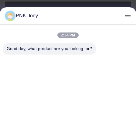
PNK-Joey
xianzhihao@gzxingchao.info
Ηλεκτρονικό
2:34 PM
Good day, what product are you looking for?
008613580404923
Τηλεφώνημα
Guangzhou Xingchao Agriculture Machinery
Co., Ltd.