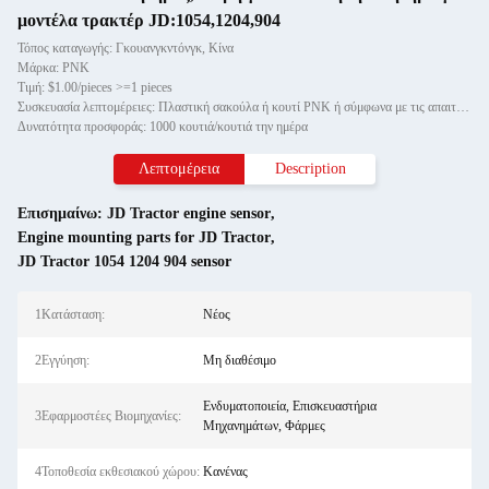
μοντέλα τρακτέρ JD:1054,1204,904
Τόπος καταγωγής: Γκουανγκντόνγκ, Κίνα
Μάρκα: PNK
Τιμή: $1.00/pieces >=1 pieces
Συσκευασία λεπτομέρειες: Πλαστική σακούλα ή κουτί PNK ή σύμφωνα με τις απαιτήσεις σας.
Δυνατότητα προσφοράς: 1000 κουτιά/κουτιά την ημέρα
Λεπτομέρεια
Description
Επισημαίνω:
JD Tractor engine sensor
,
Engine mounting parts for JD Tractor
,
JD Tractor 1054 1204 904 sensor
1Κατάσταση:
Νέος
2Εγγύηση:
Μη διαθέσιμο
Ενδυματοποιεία, Επισκευαστήρια
3Εφαρμοστέες Βιομηχανίες:
Μηχανημάτων, Φάρμες
4Τοποθεσία εκθεσιακού χώρου:
Κανένας