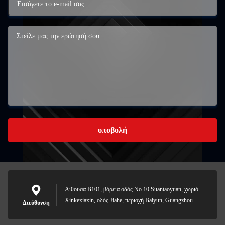
υποβολή
Αίθουσα B101, βόρεια οδός No.10 Suantaoyuan, χωριό
Xinkexiaxin, οδός Jiahe, περιοχή Baiyun, Guangzhou
Διεύθυνση