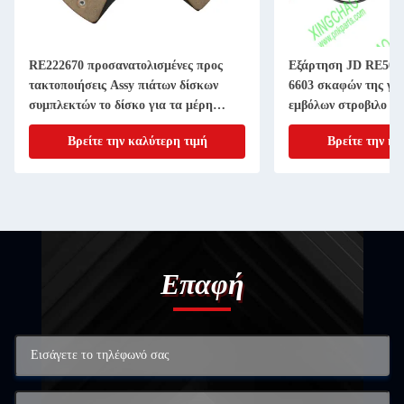
RE222670 προσανατολισμένες προς
Εξάρτηση JD RE507
τακτοποιήσεις Assy πιάτων δίσκων
6603 σκαφών της γρ
συμπλεκτών το δίσκο για τα μέρη
εμβόλων στροβιλο ε
μηχανημάτων γεωργίας 11 ίντσα 20
4045T 6068T Powert
Βρείτε την καλύτερη τιμή
Βρείτε την κα
ΑΥΛΑΚΩΝΩ
Επαφή