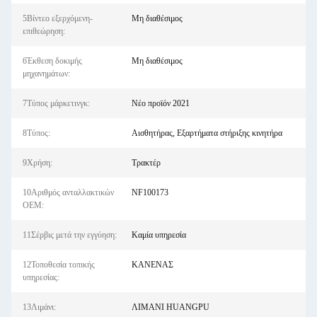
5Βίντεο εξερχόμενη-
Μη διαθέσιμος
επιθεώρηση:
6Έκθεση δοκιμής
Μη διαθέσιμος
μηχανημάτων:
7Τύπος μάρκετινγκ:
Νέο προϊόν 2021
8Τύπος:
Αισθητήρας, Εξαρτήματα στήριξης κινητήρα
9Χρήση:
Τρακτέρ
10Αριθμός ανταλλακτικών
NF100173
OEM:
11Σέρβις μετά την εγγύηση:
Καμία υπηρεσία
12Τοποθεσία τοπικής
ΚΑΝΕΝΑΣ
υπηρεσίας:
13Λιμάνι:
ΛΙΜΑΝΙ HUANGPU