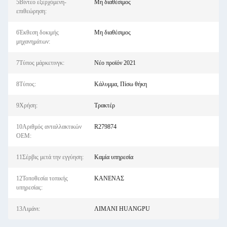
5Βίντεο εξερχόμενη-
Μη διαθέσιμος
επιθεώρηση:
6Έκθεση δοκιμής
Μη διαθέσιμος
μηχανημάτων:
7Τύπος μάρκετινγκ:
Νέο προϊόν 2021
8Τύπος:
Κάλυμμα, Πίσω θήκη
9Χρήση:
Τρακτέρ
10Αριθμός ανταλλακτικών
R279874
OEM:
11Σέρβις μετά την εγγύηση:
Καμία υπηρεσία
12Τοποθεσία τοπικής
ΚΑΝΕΝΑΣ
υπηρεσίας:
13Λιμάνι:
ΛΙΜΑΝΙ HUANGPU