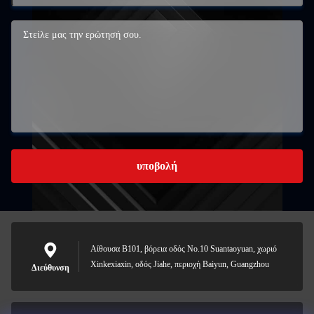
υποβολή
Αίθουσα B101, βόρεια οδός No.10 Suantaoyuan, χωριό
Xinkexiaxin, οδός Jiahe, περιοχή Baiyun, Guangzhou
Διεύθυνση