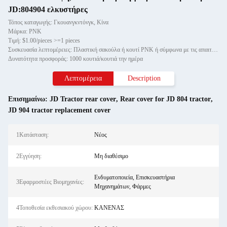
JD:804904 ελκυστήρες
Τόπος καταγωγής: Γκουανγκντόνγκ, Κίνα
Μάρκα: PNK
Τιμή: $1.00/pieces >=1 pieces
Συσκευασία λεπτομέρειες: Πλαστική σακούλα ή κουτί PNK ή σύμφωνα με τις απαιτήσεις σας.
Δυνατότητα προσφοράς: 1000 κουτιά/κουτιά την ημέρα
Λεπτομέρεια
Description
Επισημαίνω:
JD Tractor rear cover
,
Rear cover for JD 804 tractor
,
JD 904 tractor replacement cover
1Κατάσταση:
Νέος
2Εγγύηση:
Μη διαθέσιμο
Ενδυματοποιεία, Επισκευαστήρια
3Εφαρμοστέες Βιομηχανίες:
Μηχανημάτων, Φάρμες
4Τοποθεσία εκθεσιακού χώρου:
ΚΑΝΕΝΑΣ