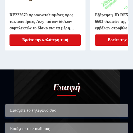
RE222670 προσανατολισμένες προς
Εξάρτηση JD RE507
τακτοποιήσεις Assy πιάτων δίσκων
6603 σκαφών της γρ
συμπλεκτών το δίσκο για τα μέρη
εμβόλων στροβιλο ε
μηχανημάτων γεωργίας 11 ίντσα 20
4045T 6068T Powert
Βρείτε την καλύτερη τιμή
Βρείτε την κα
ΑΥΛΑΚΩΝΩ
Επαφή