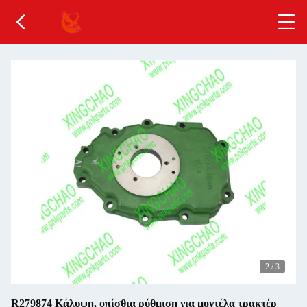
2
/
3
R279874 Κάλυψη, οπίσθια ρύθμιση για μοντέλα τρακτέρ