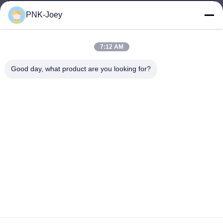
PNK-Joey
xianzhihao@gzxingchao.info
Ηλεκτρονικό
7:12 AM
Good day, what product are you looking for?
008613580404923
Τηλεφώνημα
Guangzhou Xingchao Agriculture Machinery
Co., Ltd.