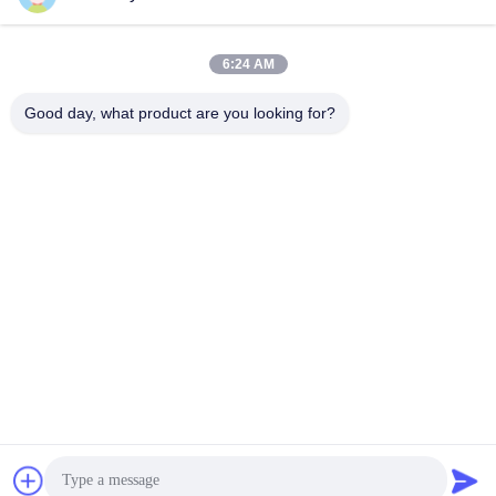
Ηλεκτρονικό
6:24 AM
Good day, what product are you looking for?
008613580404923
Τηλεφώνημα
Guangzhou Xingchao Agriculture Machinery
Co., Ltd.
Βρείτε την καλύτερη τιμή
Get a Quote
Guangzhou Xingchao Agriculture Machinery Co., Ltd.