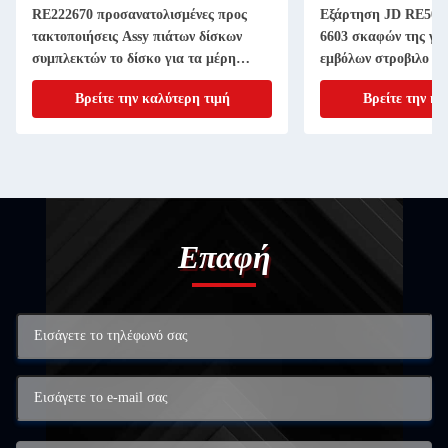
RE222670 προσανατολισμένες προς
Εξάρτηση JD RE507
τακτοποιήσεις Assy πιάτων δίσκων
6603 σκαφών της γρ
συμπλεκτών το δίσκο για τα μέρη
εμβόλων στροβιλο ε
μηχανημάτων γεωργίας 11 ίντσα 20
4045T 6068T Powert
Βρείτε την καλύτερη τιμή
Βρείτε την κα
ΑΥΛΑΚΩΝΩ
Επαφή