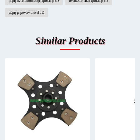
μέρη αντικατάστασης τρακτέρ JD
ανταλλακτικά τρακτέρ JD
μέρη μηχανών diesel JD
Similar Products