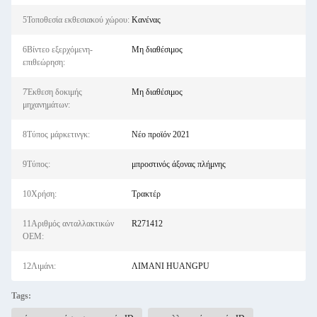
5Τοποθεσία εκθεσιακού χώρου:
Κανένας
6Βίντεο εξερχόμενη-
Μη διαθέσιμος
επιθεώρηση:
7Έκθεση δοκιμής
Μη διαθέσιμος
μηχανημάτων:
8Τύπος μάρκετινγκ:
Νέο προϊόν 2021
9Τύπος:
μπροστινός άξονας πλήμνης
10Χρήση:
Τρακτέρ
11Αριθμός ανταλλακτικών
R271412
OEM:
12Λιμάνι:
ΛΙΜΑΝΙ HUANGPU
Tags: