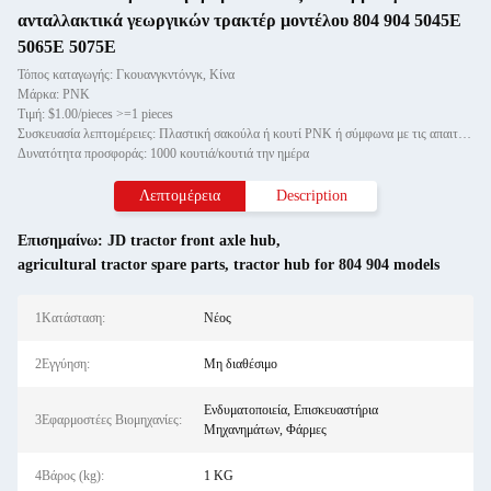
ανταλλακτικά γεωργικών τρακτέρ μοντέλου 804 904 5045E
5065E 5075E
Τόπος καταγωγής: Γκουανγκντόνγκ, Κίνα
Μάρκα: PNK
Τιμή: $1.00/pieces >=1 pieces
Συσκευασία λεπτομέρειες: Πλαστική σακούλα ή κουτί PNK ή σύμφωνα με τις απαιτήσεις σας.
Δυνατότητα προσφοράς: 1000 κουτιά/κουτιά την ημέρα
Λεπτομέρεια
Description
Επισημαίνω:
JD tractor front axle hub
,
agricultural tractor spare parts
,
tractor hub for 804 904 models
1Κατάσταση:
Νέος
2Εγγύηση:
Μη διαθέσιμο
Ενδυματοποιεία, Επισκευαστήρια
3Εφαρμοστέες Βιομηχανίες:
Μηχανημάτων, Φάρμες
4Βάρος (kg):
1 KG