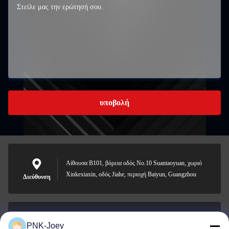
υποβολή
Αίθουσα B101, βόρεια οδός No.10 Suantaoyuan, χωριό
Xinkexiaxin, οδός Jiahe, περιοχή Baiyun, Guangzhou
Διεύθυνση
PNK-Joey
xianzhihao@gzxingchao.info