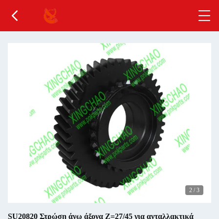
2
/
3
SU20820 Στρώση άνω άξονα Z=27/45 για ανταλλακτικά