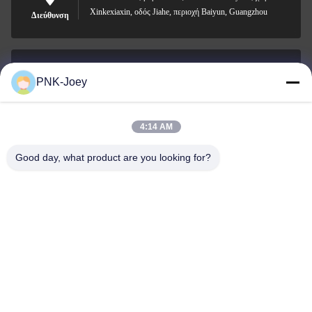
Xinkexiaxin, οδός Jiahe, περιοχή Baiyun, Guangzhou
Διεύθυνση
PNK-Joey
xianzhihao@gzxingchao.info
Ηλεκτρονικό
4:14 AM
Good day, what product are you looking for?
008613580404923
Τηλεφώνημα
Guangzhou Xingchao Agriculture Machinery
Co., Ltd.