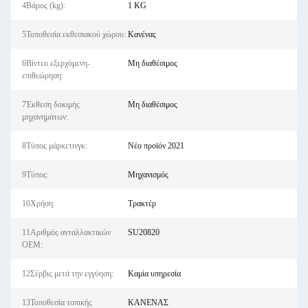
4Βάρος (kg):
1 KG
5Τοποθεσία εκθεσιακού χώρου:
Κανένας
6Βίντεο εξερχόμενη-
Μη διαθέσιμος
επιθεώρηση:
7Έκθεση δοκιμής
Μη διαθέσιμος
μηχανημάτων:
8Τύπος μάρκετινγκ:
Νέο προϊόν 2021
9Τύπος:
Μηχανισμός
10Χρήση:
Τρακτέρ
11Αριθμός ανταλλακτικών
SU20820
OEM:
12Σέρβις μετά την εγγύηση:
Καμία υπηρεσία
13Τοποθεσία τοπικής
ΚΑΝΕΝΑΣ