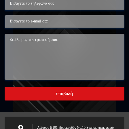
υποβολή
Αίθουσα B101, βόρεια οδός No.10 Suantaoyuan, χωριό