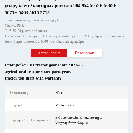
γεωργικών ελκυστήρων μοντέλο: 904 954 5055E 5065E
5075E 5403 5615 5715
Τόπος καταγωγής: Γκουανγκντόνγκ, Κίνα
Μάρκα: PNK
Τιμή: $1.00/pieces >=1 pieces
Συσκευασία λεπτομέρειες: Πλαστική σακούλα ή κουτί PNK ή σύμφωνα με τις απαιτήσεις σας.
Δυνατότητα προσφοράς: 1000 κουτιά/κουτιά την ημέρα
Λεπτομέρεια
Description
Επισημαίνω:
JD tractor gear shaft Z=27/45
,
agricultural tractor spare parts gear
,
tractor top shaft with warranty
1Κατάσταση:
Νέος
2Εγγύηση:
Μη διαθέσιμο
Ενδυματοποιεία, Επισκευαστήρια
3Εφαρμοστέες Βιομηχανίες:
Μηχανημάτων, Φάρμες