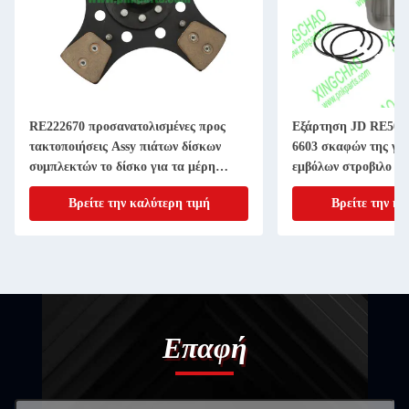
RE222670 προσανατολισμένες προς
Εξάρτηση JD RE507
τακτοποιήσεις Assy πιάτων δίσκων
6603 σκαφών της γρ
συμπλεκτών το δίσκο για τα μέρη
εμβόλων στροβιλο ε
μηχανημάτων γεωργίας 11 ίντσα 20
4045T 6068T Powert
Βρείτε την καλύτερη τιμή
Βρείτε την κα
ΑΥΛΑΚΩΝΩ
Επαφή