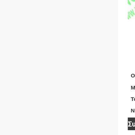
Ο
Μ
Τ
Ν
Σ