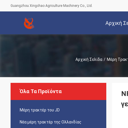
Guangzhou Xingchao Agriculture Machinery Co., Ltd.
Αρχική Σ
Αρχική Σελίδα
/
Μέρη Τρακ
Όλα Τα Προϊόντα
N
γ
Μέρη τρακτέρ του JD
Νέα μέρη τρακτέρ της Ολλανδίας