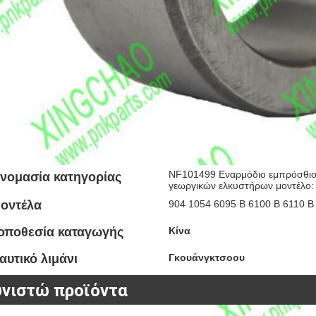
NF101499 Εναρμόδιο εμπρόσθιου
νομασία κατηγορίας
γεωργικών ελκυστήρων μοντέλο
οντέλα
904 1054 6095 Β 6100 Β 6110 Β
οποθεσία καταγωγής
Κίνα
αυτικό λιμάνι
Γκουάνγκτσοου
υνιστώ προϊόντα