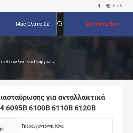
Greek
Μας Ελάτε Σε
Ζητήστε Ένα
Επαφή Με
Απόσπασμα
Για Ανταλλακτικά Γεωργικών
ιασταύρωσης για ανταλλακτικά
54 6095B 6100B 6110B 6120B
Γκουανγκντόνγκ, Κίνα
ής