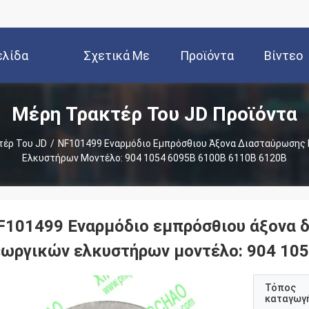
ελίδα
Σχετικά Με
Προϊόντα
Βίντεο
Μέρη Τρακτέρ Του JD Προϊόντα
Εμάς
τέρ Του JD
/
NF101499 Εναρμόδιο Εμπρόσθιου Άξονα Διασταύρωσης 
Ελκυστήρων Μοντέλο: 904 1054 6095B 6100B 6110B 6120B
F101499 Εναρμόδιο εμπρόσθιου άξονα δ
εωργικών ελκυστήρων μοντέλο: 904 10
Τόπος
καταγωγ