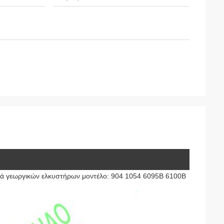
ά γεωργικών ελκυστήρων μοντέλο: 904 1054 6095B 6100B 