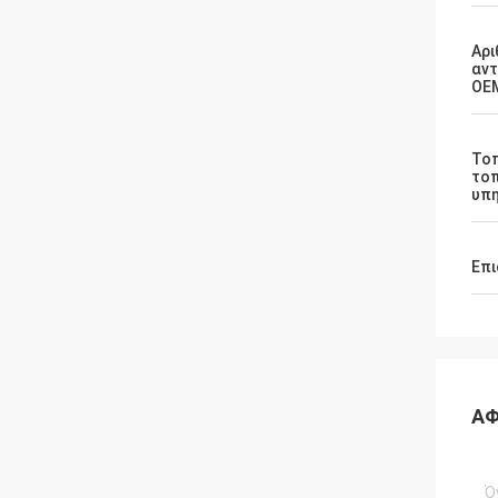
Αρι
αν
OE
Το
τοπ
υπη
Επι
ΑΦ