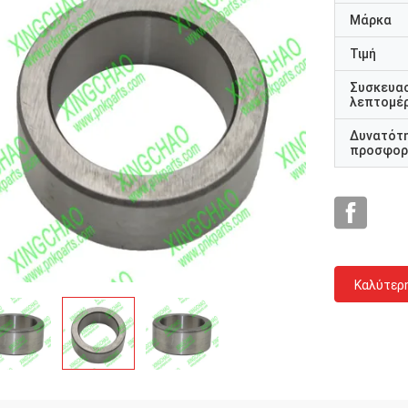
Μάρκα
Τιμή
Συσκευα
λεπτομέρ
Δυνατότ
προσφορ
Καλύτερ