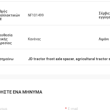
θμός
Σέρβις
ταλλακτικών
NF101499
εγγύη
M
ποθεσία
ικής
Κανένας
Λιμάνι
ρεσίας
σημαίνω
JD tractor front axle spacer
,
agricultural tractor
ΉΣΤΕ ΈΝΑ ΜΉΝΥΜΑ