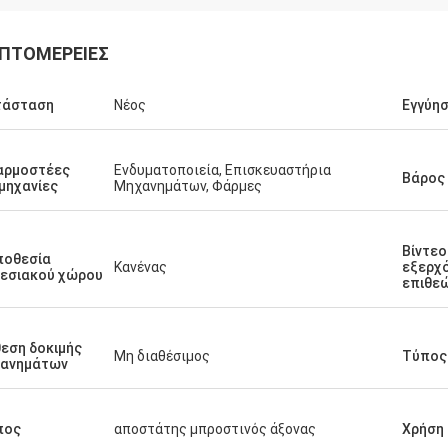
ΠΤΟΜΈΡΕΙΕΣ
τάσταση
Νέος
Εγγύη
αρμοστέες
Ενδυματοποιεία, Επισκευαστήρια
Βάρος 
μηχανίες
Μηχανημάτων, Φάρμες
Βίντεο
ποθεσία
Κανένας
εξερχ
εσιακού χώρου
επιθε
εση δοκιμής
Μη διαθέσιμος
Τύπος
χανημάτων
πος
αποστάτης μπροστινός άξονας
Χρήση