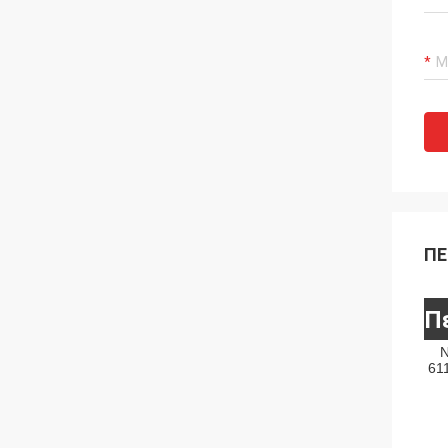
ΠΕ
Π
N
61