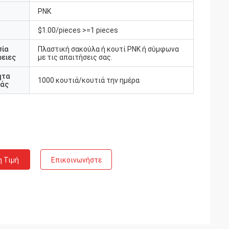
PNK
$1.00/pieces >=1 pieces
σία
Πλαστική σακούλα ή κουτί PNK ή σύμφωνα
ειες
με τις απαιτήσεις σας.
ητα
1000 κουτιά/κουτιά την ημέρα
άς
η Τιμή
Επικοινωνήστε