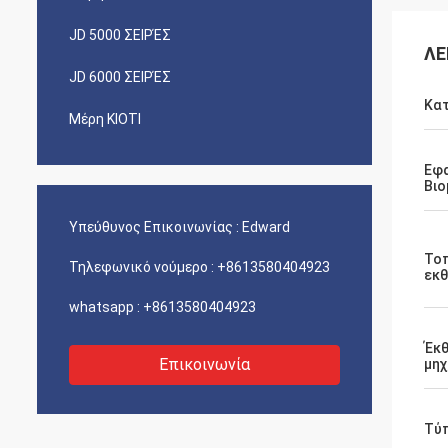
JD 5000 ΣΕΙΡΈΣ
ΛΕ
JD 6000 ΣΕΙΡΈΣ
Κα
Μέρη ΚΙΟΤΙ
Εφ
Βιο
Υπεύθυνος Επικοινωνίας :
Edward
Το
Τηλεφωνικό νούμερο :
+8613580404923
εκθ
whatsapp :
+8613580404923
Έκθ
Επικοινωνία
μη
Τύ