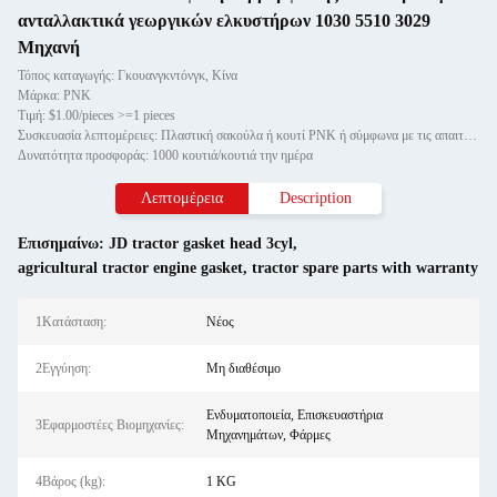
ανταλλακτικά γεωργικών ελκυστήρων 1030 5510 3029
Μηχανή
Τόπος καταγωγής: Γκουανγκντόνγκ, Κίνα
Μάρκα: PNK
Τιμή: $1.00/pieces >=1 pieces
Συσκευασία λεπτομέρειες: Πλαστική σακούλα ή κουτί PNK ή σύμφωνα με τις απαιτήσεις σας.
Δυνατότητα προσφοράς: 1000 κουτιά/κουτιά την ημέρα
Λεπτομέρεια
Description
Επισημαίνω:
JD tractor gasket head 3cyl
,
agricultural tractor engine gasket
,
tractor spare parts with warranty
1Κατάσταση:
Νέος
2Εγγύηση:
Μη διαθέσιμο
Ενδυματοποιεία, Επισκευαστήρια
3Εφαρμοστέες Βιομηχανίες:
Μηχανημάτων, Φάρμες
4Βάρος (kg):
1 KG