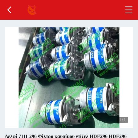
1
/
1
Δελφί 7111-296 Φίλτρο καυσίμου ντίζελ HDF296 HDF296