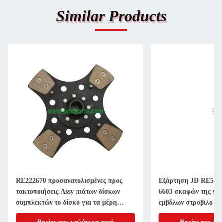
Similar Products
RE222670 προσανατολισμένες προς
Εξάρτηση JD RE507
τακτοποιήσεις Assy πιάτων δίσκων
6603 σκαφών της γρ
συμπλεκτών το δίσκο για τα μέρη
εμβόλων στροβιλο ε
μηχανημάτων γεωργίας 11 ίντσα 20
4045T 6068T Powert