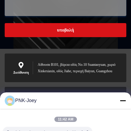
υποβολή
Αίθουσα B101, βόρεια οδός No.10 Suantaoyuan, χωριό
Xinkexiaxin, οδός Jiahe, περιοχή Baiyun, Guangzhou
Διεύθυνση
PNK-Joey
xianzhihao@gzxingchao.info
Ηλεκτρονικό
11:42 AM