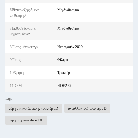
6Βίντεο εξερχόμενη-
Μη διαθέσιμος
επιθεώρηση:
7Έκθεση δοκιμής
Μη διαθέσιμος
μηχανημάτων:
8Τύπος μάρκετινγκ:
Νέο προϊόν 2020
9Τύπος:
Φίλτρο
10Χρήση:
Τρακτέρ
11OEM:
HDF296
Tags:
μέρη αντικατάστασης τρακτέρ JD
ανταλλακτικά τρακτέρ JD
μέρη μηχανών diesel JD