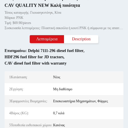
CAV QUALITY NEW Καλή ποιότητα
Τόπος καταγωγής: Γκουανγκντόνγκ, Κίνα
Μάρκα: PNK
Τιμή: $69.90/pieces
Συσκευασία λεπτομέρειες: Πλαστική σακούλα ή κουτί PNK ή σύμφωνα με τις απαιτήσεις σας.
Λεπτομέρεια
Description
Επισημαίνω:
Delphi 7111-296 diesel fuel filter
,
HDF296 fuel filter for JD tractors
,
CAV diesel fuel filter with warranty
1Κατάσταση:
Νέος
2Εγγύηση:
Μη διαθέσιμο
3Εφαρμοστέες Βιομηχανίες:
Επισκευαστήρια Μηχανημάτων, Φάρμες
4Βάρος (KG):
0,7 κιλά
5Τοποθεσία εκθεσιακού χώρου:
Κανένας