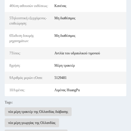
4Θέση αιθουσών εκθέσεως:
Κανένας
5Τηλεοπτική εξερχόμενος-
Μη διαθέσιμος
επιθεώρηση:
6Έκθεση δοκιμής
Μη διαθέσιμος
μηχανημάτων:
7Τύπος:
Αντλία του υδραυλικού τιμονιού
8χρήση:
Μέρη τρακτέρ
9Αριθμός μερών cOem:
5129481
10Λιμένας:
Λιμένας HuangPu
Tags:
νέα μέρη τρακτέρ της Ολλανδίας διάβασης
νέα μέρη γεωργίας της Ολλανδίας