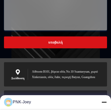
υποβολή
Αίθουσα B101, βόρεια οδός No.10 Suantaoyuan, χωριό
Xinkexiaxin, οδός Jiahe, περιοχή Baiyun, Guangzhou
Διεύθυνση
PNK-Joey
xianzhihao@gzxingchao.info
Ηλεκτρονικό