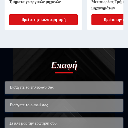
Τμήματα γεωργικών μηχανών
Μεταφορέας Τμήματ
μηχανημάτων
Βρείτε την καλύτερη τιμή
Βρείτε την κα
Επαφή