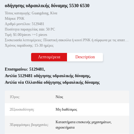
οδήγησης υδραυλικής δύναμης 5530 6530
Τόπος καταγωγής: Guangdong, Κίνα
Μάρκα: PNK
Αριθμό μοντέλου: 5129481
Ποσότητα παραγγελίας min: 50 PC
Τιμή: $1.00/pieces >=1 pieces
Συσκευασία λεπτομέρειες: Πλαστική σακούλα ή κουτί PNK ή σύμφωνα με τις απαιτήσεις σας.
Χρόνος παράδοσης: 15-30 ημέρες
Λεπτομέρεια
Description
Επισημαίνω:
5129481
,
Αντλία 5129481 οδήγησης υδραυλικής δύναμης
,
Αντλία νέα Ολλανδία οδήγησης υδραυλικής δύναμης
1Όρος:
Νέος
2Εξουσιοδότηση:
Μη διαθέσιμος
Καταστήματα επισκευής μηχανημάτων,
3Εφαρμόσιμες βιομηχανίες:
αγροκτήματα