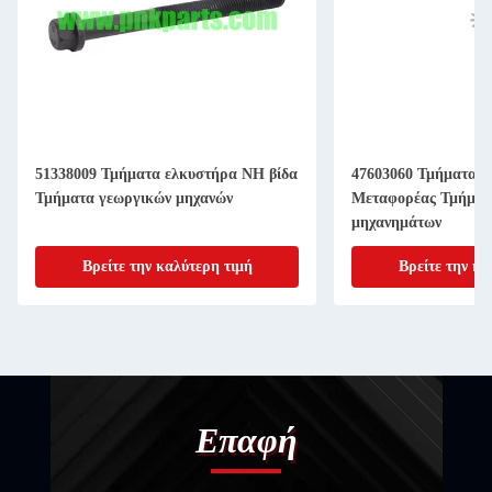
51338009 Τμήματα ελκυστήρα NH βίδα
47603060 Τμήματα 
Τμήματα γεωργικών μηχανών
Μεταφορέας Τμήματ
μηχανημάτων
Βρείτε την καλύτερη τιμή
Βρείτε την κα
Επαφή