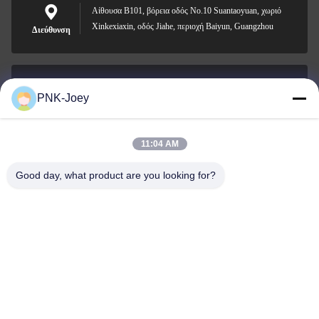
Αίθουσα B101, βόρεια οδός No.10 Suantaoyuan, χωριό
Xinkexiaxin, οδός Jiahe, περιοχή Baiyun, Guangzhou
Διεύθυνση
PNK-Joey
xianzhihao@gzxingchao.info
Ηλεκτρονικό
11:04 AM
Good day, what product are you looking for?
008613580404923
Τηλεφώνημα
Guangzhou Xingchao Agriculture Machinery
Co., Ltd.