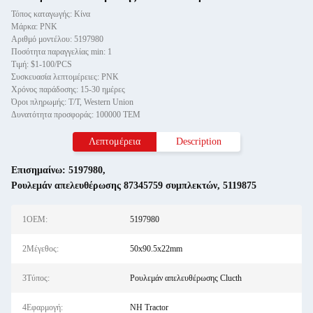
Τόπος καταγωγής: Κίνα
Μάρκα: PNK
Αριθμό μοντέλου: 5197980
Ποσότητα παραγγελίας min: 1
Τιμή: $1-100/PCS
Συσκευασία λεπτομέρειες: PNK
Χρόνος παράδοσης: 15-30 ημέρες
Όροι πληρωμής: T/T, Western Union
Δυνατότητα προσφοράς: 100000 ΤΕΜ
Λεπτομέρεια
Description
Επισημαίνω:
5197980
,
Ρουλεμάν απελευθέρωσης 87345759 συμπλεκτών
,
5119875
1OEM:
5197980
2Μέγεθος:
50x90.5x22mm
3Τύπος:
Ρουλεμάν απελευθέρωσης Clucth
4Εφαρμογή:
NH Tractor