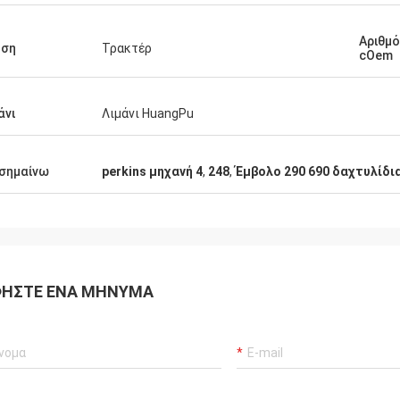
Αριθμ
ήση
Τρακτέρ
cOem
άνι
Λιμάνι HuangPu
σημαίνω
perkins μηχανή 4
,
248
,
Έμβολο 290 690 δαχτυλίδια
ΉΣΤΕ ΈΝΑ ΜΉΝΥΜΑ