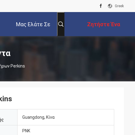
Greek
Μας Ελάτε Σε
Ζητήστε Ένα
Επαφή Με
Απόσπασμα
ντα
ήρων Perkins
kins
Guangdong, Κίνα
ής
PNK