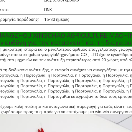
ος:
Δαχτυλίδι έμβολο
κέτα:
ΠΝΚ
ρομηνία παράδοσης:
15-30 ημέρες
ANGZHOU XINGCHAO AGRICULTURE MACHINERY
ν ευθύνη για την κατασκευή και τη διαχείρ
η μακρύτερη ιστορία και ο μεγαλύτερος αριθμός επαγγελματικής γεωργί
υάνγκτσοου xingchao γεωργία
Μηχανήματα CO., LTD έχουν εγκαθίδρυση
ρτήματα μηχανών και την ανάπτυξη περισσότερες από 20 χώρες από ό
ά τη διαδικασία ανάπτυξης, η εταιρεία συνέχισε να συνεργάζεται με την
ορτογαλία, η Πορτογαλία, η Πορτογαλία, η Πορτογαλία, η Πορτογαλία, 
τογαλία, η Πορτογαλία, η Πορτογαλία, η Πορτογαλία, η Πορτογαλία, η 
τογαλία, η Πορτογαλία, η Πορτογαλία, η Πορτογαλία, η Πορτογαλία, η 
τογαλία, η Πορτογαλία, η Πορτογαλία, η Πορτογαλία, η Πορτογαλία, η 
τογαλία, η Πορτογαλία, η ΠορτογαΚαι κατέγραψαν το δικό τους εμπορι
έχουμε καλή ποιότητα και ανταγωνιστική παραγωγή για εσάς είναι η ετα
χωρήσουμε προς τα εμπρός για να επιτύχουμε μια win-win συνεργασία