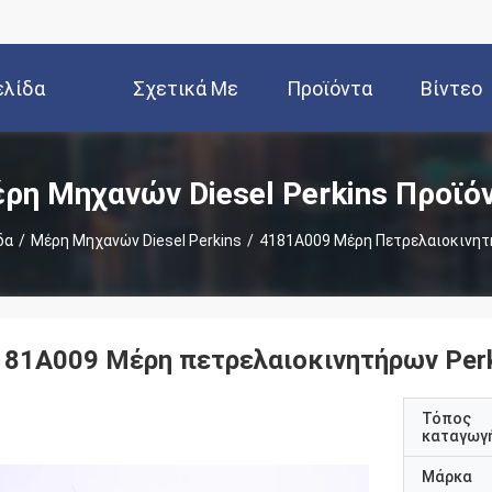
ελίδα
Σχετικά Με
Προϊόντα
Βίντεο
Εμάς
ρη Μηχανών Diesel Perkins Προϊό
δα
/
Μέρη Μηχανών Diesel Perkins
/
4181Α009 Μέρη Πετρελαιοκινητ
181Α009 Μέρη πετρελαιοκινητήρων Per
Τόπος
καταγωγ
Μάρκα