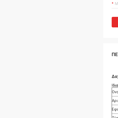
ΠΕ
Δα
Ιδι
Ονο
Αρι
Εφα