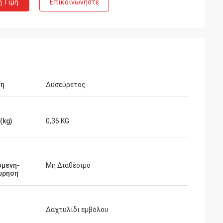
η Τιμή
Επικοινωνήστε
ση
Δυσεύρετος
(kg)
0,36 KG
όμενη-
Μη Διαθέσιμο
ώρηση
Δαχτυλίδι εμβόλου