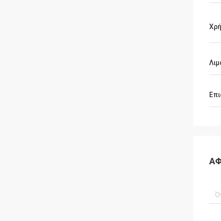
Χρ
Λιμ
Επι
ΑΦ