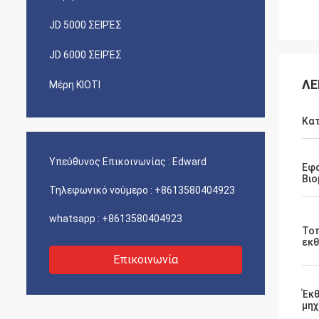
JD 5000 ΣΕΙΡΈΣ
JD 6000 ΣΕΙΡΈΣ
ΛΕ
Μέρη ΚΙΟΤΙ
Κα
Υπεύθυνος Επικοινωνίας :
Edward
Εφ
Βιο
Τηλεφωνικό νούμερο :
+8613580404923
whatsapp :
+8613580404923
Το
εκθ
Επικοινωνία
Έκθ
μη