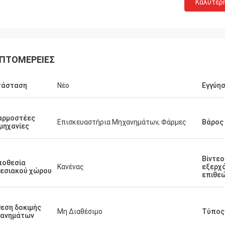
Καλύτερ
ΠΤΟΜΈΡΕΙΕΣ
τάσταση
Νέο
Εγγύη
αρμοστέες
Επισκευαστήρια Μηχανημάτων, Φάρμες
Βάρος 
μηχανίες
Βίντεο
ποθεσία
Κανένας
εξερχ
εσιακού χώρου
επιθε
εση δοκιμής
Μη Διαθέσιμο
Τύπος
χανημάτων