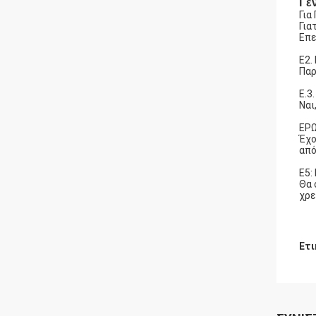
Γε
Για
Για
Επε
Ε2.
Παρ
Ε.3
Ναι
ΕΡΩ
Έχο
από
Ε5:
Θα 
χρε
Ετι