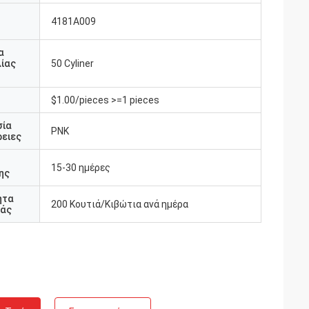
4181A009
υ
α
ίας
50 Cyliner
$1.00/pieces >=1 pieces
σία
PNK
ειες
15-30 ημέρες
ης
ητα
200 Κουτιά/Κιβώτια ανά ημέρα
άς