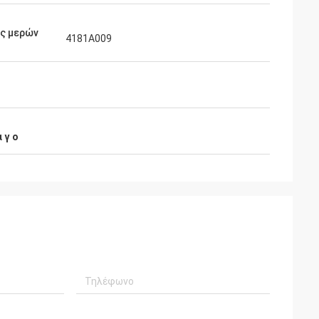
ός μερών
4181A009
 γ ο