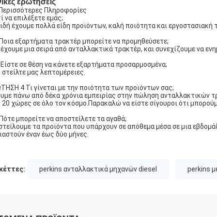
νικές ερωτήσεις
 Περισσότερες Πληροφορίες
τί να επιλέξετε εμάς;
ιδή έχουμε πολλά είδη προϊόντων, καλή ποιότητα και εργοστασιακή τ
 Ποια εξαρτήματα τρακτέρ μπορείτε να προμηθεύσετε;
έχουμε μια σειρά από ανταλλακτικά τρακτέρ, και συνεχίζουμε να εν
. Είστε σε θέση να κάνετε εξαρτήματα προσαρμοσμένα;
, στείλτε μας λεπτομέρειες.
ΤΗΣΗ 4 Τι γίνεται με την ποιότητα των προϊόντων σας;
υμε πάνω από δέκα χρόνια εμπειρίας στην πώληση ανταλλακτικών τρ
 20 χώρες σε όλο τον κόσμο.Παρακαλώ να είστε σίγουροι ότι μπορού
 Πότε μπορείτε να αποστείλετε τα αγαθά;
στείλουμε τα προϊόντα που υπάρχουν σε απόθεμα μέσα σε μια εβδομά
ιαστούν έναν έως δύο μήνες.
κέττες:
perkins ανταλλακτικά μηχανών diesel
perkins μ