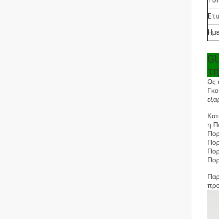
Τύπ
Ετι
Ημε
GU
τη
Ως 
Γκο
εξα
Κατ
η Π
Πορ
Πορ
Πορ
Πορ
Παρ
προ