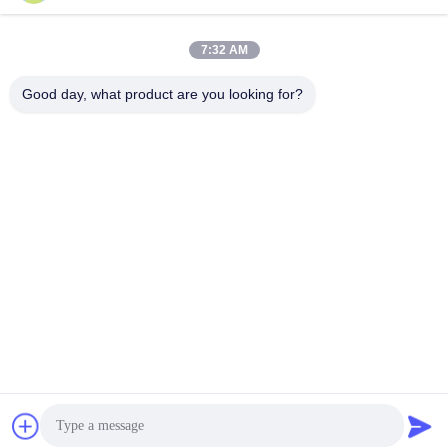
Ηλεκτρονικό
7:32 AM
Good day, what product are you looking for?
008613580404923
Τηλεφώνημα
Guangzhou Xingchao Agriculture Machinery
Co., Ltd.
Βρείτε την καλύτερη τιμή
Get a Quote
Guangzhou Xingchao Agriculture Machinery Co., Ltd.