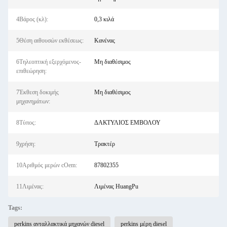
4Βάρος (κλ):
0,3 κιλά
5Θέση αιθουσών εκθέσεως:
Κανένας
6Τηλεοπτική εξερχόμενος-
Μη διαθέσιμος
επιθεώρηση:
7Έκθεση δοκιμής
Μη διαθέσιμος
μηχανημάτων:
8Τύπος:
ΔΑΚΤΥΛΙΟΣ ΕΜΒΟΛΟΥ
9χρήση:
Τρακτέρ
10Αριθμός μερών cOem:
87802355
11Λιμένας:
Λιμένας HuangPu
Tags:
perkins ανταλλακτικά μηχανών diesel
perkins μέρη diesel