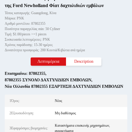
της Ford Newholland Φίατ δαχτυλιδιών εμβόλων
Τόπος καταγωγής: Guangdong, Κίνα
Μάρκα: PNK
Αριθμό μοντέλου: 87802355
Ποσότητα παραγγελίας min: 50 Cyliner
Τιμή: $1.00/pieces >=1 pieces
Συσκευασία λεπτομέρειες: PNK
Χρόνος παράδοσης: 15-30 ημέρες
Δυνατότητα προσφοράς: 200 Κουτιά/Κιβώτια ανά ημέρα
Λεπτομέρεια
Description
Επισημαίνω:
87802355
,
87802355 ΣΥΝΟΛΟ ΔΑΧΤΥΛΙΔΙΩΝ ΕΜΒΟΛΩΝ
,
Νέα Ολλανδία 87802355 ΕΞΑΡΤΗΣΗ ΔΑΧΤΥΛΙΔΙΩΝ ΕΜΒΟΛΩΝ
1Όρος:
Νέος
2Εξουσιοδότηση:
Μη διαθέσιμος
Καταστήματα επισκευής μηχανημάτων,
3Εφαρμόσιμες βιομηχανίες:
αγροκτήματα