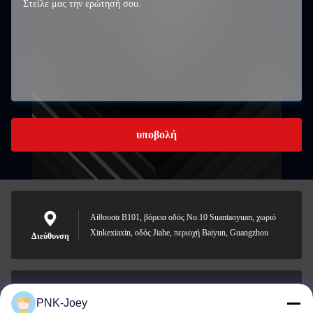
υποβολή
Αίθουσα B101, βόρεια οδός No.10 Suantaoyuan, χωριό
Xinkexiaxin, οδός Jiahe, περιοχή Baiyun, Guangzhou
Διεύθυνση
PNK-Joey
xianzhihao@gzxingchao.info