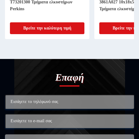
Τ73201300 Τμήματα ελκυστήρων
3861Α027 10x18x5m
Perkins
Τμήματα ελκυστήρω
Βρείτε την καλύτερη τιμή
Βρείτε την κα
Επαφή