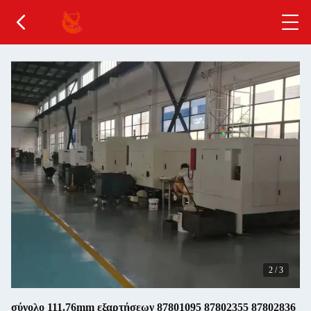
2
/
3
σύνολο 111.76mm εξαρτήσεων 87801095 87802355 87802836