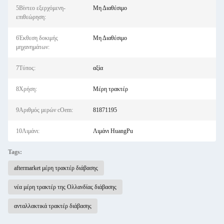
5Βίντεο εξερχόμενη-
Μη Διαθέσιμο
επιθεώρηση:
6Έκθεση δοκιμής
Μη Διαθέσιμο
μηχανημάτων:
7Τύπος:
αξία
8Χρήση:
Μέρη τρακτέρ
9Αριθμός μερών cOem:
81871195
10Λιμάνι:
Λιμάνι HuangPu
Tags:
aftermarket μέρη τρακτέρ διάβασης
νέα μέρη τρακτέρ της Ολλανδίας διάβασης
ανταλλακτικά τρακτέρ διάβασης