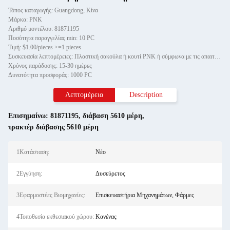
Τόπος καταγωγής: Guangdong, Κίνα
Μάρκα: PNK
Αριθμό μοντέλου: 81871195
Ποσότητα παραγγελίας min: 10 PC
Τιμή: $1.00/pieces >=1 pieces
Συσκευασία λεπτομέρειες: Πλαστική σακούλα ή κουτί PNK ή σύμφωνα με τις απαιτήσεις σας.
Χρόνος παράδοσης: 15-30 ημέρες
Δυνατότητα προσφοράς: 1000 PC
Λεπτομέρεια
Description
Επισημαίνω:
81871195
,
διάβαση 5610 μέρη
,
τρακτέρ διάβασης 5610 μέρη
1Κατάσταση:
Νέο
2Εγγύηση:
Δυσεύρετος
3Εφαρμοστέες Βιομηχανίες:
Επισκευαστήρια Μηχανημάτων, Φάρμες
4Τοποθεσία εκθεσιακού χώρου:
Κανένας