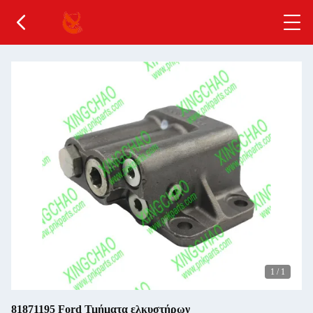
1
/
1
81871195 Ford Τμήματα ελκυστήρων