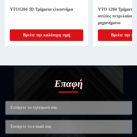
YTO1204 JD Τμήματα ελκυστήρα
YTO 1204 Τμήματα 
αντλίες πετρελαίου,
μηχανήματα
Βρείτε την καλύτερη τιμή
Βρείτε την κα
Επαφή