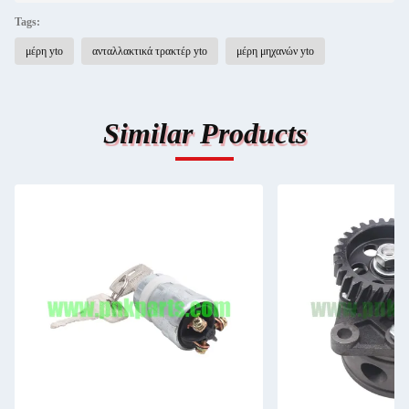
Tags:
μέρη yto
ανταλλακτικά τρακτέρ yto
μέρη μηχανών yto
Similar Products