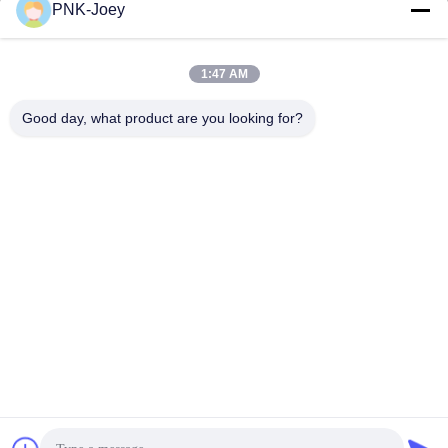
PNK-Joey
xianzhihao@gzxingchao.info
Ηλεκτρονικό
1:47 AM
Good day, what product are you looking for?
008613580404923
Τηλεφώνημα
Guangzhou Xingchao Agriculture Machinery
Co., Ltd.