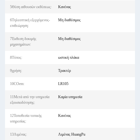
5Θέση αιθουσών εκθέσεως:
Κανένας
6Τηλεοπτική εξερχόμενος-
Μη διαθέσιμος
επιθεώρηση:
7Έκθεση δοκιμής
Μη διαθέσιμος
μηχανημάτων:
8Τύπος:
ωστική πλάκα
9χρήση:
Τρακτέρ
10COem:
LR105
11Μετά από την υπηρεσία
Καμία υπηρεσία
εξουσιοδότησης:
12Τοποθεσία τοπικής
Κανένας
υπηρεσίας:
13Λιμένας:
Λιμένας HuangPu