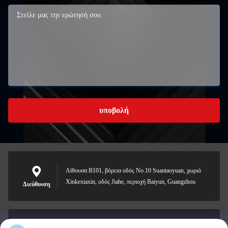
υποβολή
Αίθουσα B101, βόρεια οδός No.10 Suantaoyuan, χωριό
Xinkexiaxin, οδός Jiahe, περιοχή Baiyun, Guangzhou
Διεύθυνση